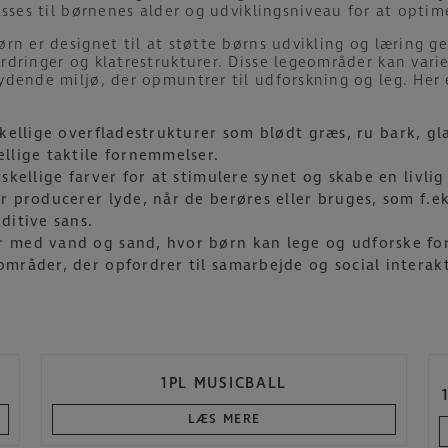
asses til børnenes alder og udviklingsniveau for at optim
rn er designet til at støtte børns udvikling og læring g
dringer og klatrestrukturer. Disse legeområder kan varie
dende miljø, der opmuntrer til udforskning og leg. Her e
kellige overfladestrukturer som blødt græs, ru bark, gl
llige taktile fornemmelser.
skellige farver for at stimulere synet og skabe en livli
 producerer lyde, når de berøres eller bruges, som f.ek
ditive sans.
 med vand og sand, hvor børn kan lege og udforske fors
mråder, der opfordrer til samarbejde og social interakt
1PL MUSICBALL
LÆS MERE