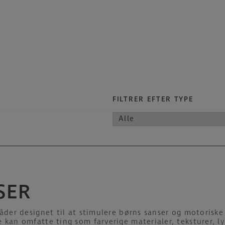
FILTRER EFTER TYPE
SER
råder designet til at stimulere børns sanser og motoriske
 kan omfatte ting som farverige materialer, teksturer, l