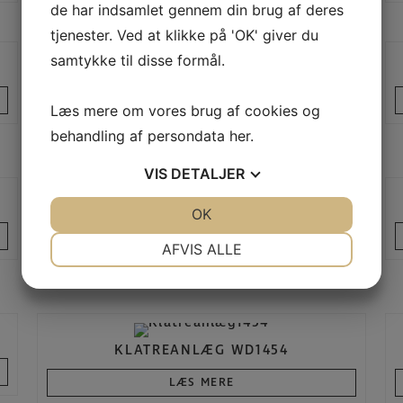
de har indsamlet gennem din brug af deres
tjenester. Ved at klikke på 'OK' giver du
samtykke til disse formål.
1VI AKTIVITETSLEG, FØRERSÆDE OG TAG
RB1244
Læs mere om vores brug af cookies og
LÆS MERE
behandling af persondata
her
.
VIS
DETALJER
1VI KLATREANLÆG CLIMBOO WD1460
JA
NEJ
OK
JA
NEJ
RECYCLED
NØDVENDIGE
PRÆFERENCER
AFVIS ALLE
LÆS MERE
JA
NEJ
JA
NEJ
MARKETING
STATISTIK
KLATREANLÆG WD1454
LÆS MERE