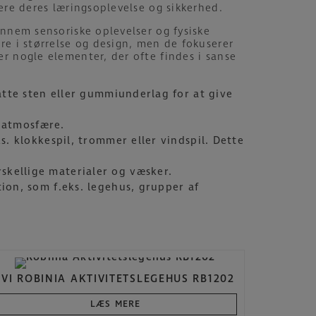
ere deres læringsoplevelse og sikkerhed.
ennem sensoriske oplevelser og fysiske
re i størrelse og design, men de fokuserer
r nogle elementer, der ofte findes i sanse
atte sten eller gummiunderlag for at give
g atmosfære.
s. klokkespil, trommer eller vindspil. Dette
kellige materialer og væsker.
ion, som f.eks. legehus, grupper af
1VI ROBINIA AKTIVITETSLEGEHUS RB1202
LÆS MERE