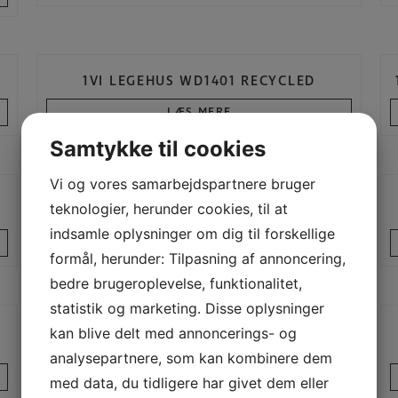
1VI LEGEHUS WD1401 RECYCLED
LÆS MERE
Samtykke til cookies
Vi og vores samarbejdspartnere bruger
teknologier, herunder cookies, til at
AKTIVITETSHUS ROBINIA RB1327
indsamle oplysninger om dig til forskellige
LÆS MERE
formål, herunder: Tilpasning af annoncering,
bedre brugeroplevelse, funktionalitet,
statistik og marketing. Disse oplysninger
1VI AKTIVITETSBIL RB1241
kan blive delt med annoncerings- og
analysepartnere, som kan kombinere dem
LÆS MERE
med data, du tidligere har givet dem eller