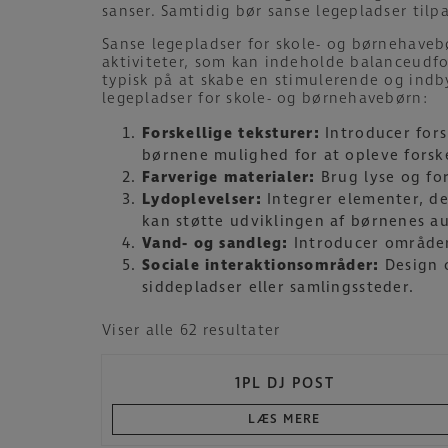
sanser. Samtidig bør sanse legepladser tilp
Sanse legepladser for skole- og børnehavebø
aktiviteter, som kan indeholde balanceudfor
typisk på at skabe en stimulerende og indby
legepladser for skole- og børnehavebørn:
Forskellige teksturer:
Introducer fors
børnene mulighed for at opleve forske
Farverige materialer:
Brug lyse og for
Lydoplevelser:
Integrer elementer, der
kan støtte udviklingen af børnenes au
Vand- og sandleg:
Introducer områder
Sociale interaktionsområder:
Design o
siddepladser eller samlingssteder.
Viser alle 62 resultater
1PL DJ POST
LÆS MERE