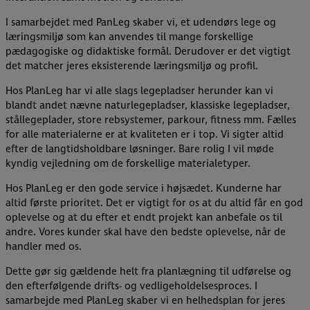
I samarbejdet med PanLeg skaber vi, et udendørs lege og
læringsmiljø som kan anvendes til mange forskellige
pædagogiske og didaktiske formål. Derudover er det vigtigt
det matcher jeres eksisterende læringsmiljø og profil.
Hos PlanLeg har vi alle slags legepladser herunder kan vi
blandt andet nævne naturlegepladser, klassiske legepladser,
stållegeplader, store rebsystemer, parkour, fitness mm. Fælles
for alle materialerne er at kvaliteten er i top. Vi sigter altid
efter de langtidsholdbare løsninger. Bare rolig I vil møde
kyndig vejledning om de forskellige materialetyper.
Hos PlanLeg er den gode service i højsædet. Kunderne har
altid første prioritet. Det er vigtigt for os at du altid får en god
oplevelse og at du efter et endt projekt kan anbefale os til
andre. Vores kunder skal have den bedste oplevelse, når de
handler med os.
Dette gør sig gældende helt fra planlægning til udførelse og
den efterfølgende drifts- og vedligeholdelsesproces. I
samarbejde med PlanLeg skaber vi en helhedsplan for jeres