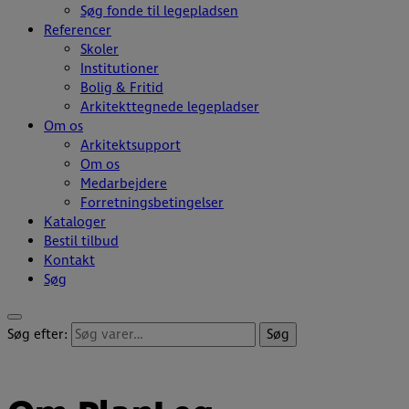
Søg fonde til legepladsen
Referencer
Skoler
Institutioner
Bolig & Fritid
Arkitekttegnede legepladser
Om os
Arkitektsupport
Om os
Medarbejdere
Forretningsbetingelser
Kataloger
Bestil tilbud
Kontakt
Søg
Søg efter:
Søg