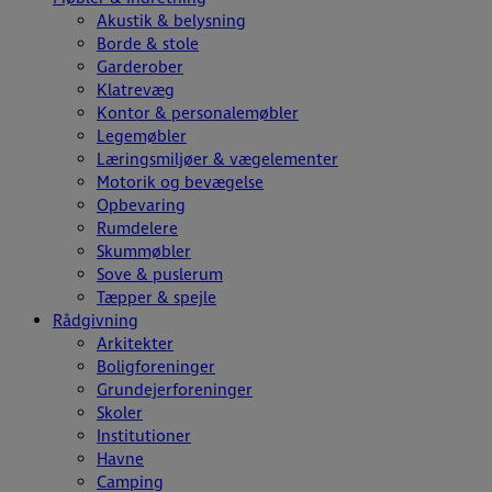
Akustik & belysning
Borde & stole
Garderober
Klatrevæg
Kontor & personalemøbler
Legemøbler
Læringsmiljøer & vægelementer
Motorik og bevægelse
Opbevaring
Rumdelere
Skummøbler
Sove & puslerum
Tæpper & spejle
Rådgivning
Arkitekter
Boligforeninger
Grundejerforeninger
Skoler
Institutioner
Havne
Camping