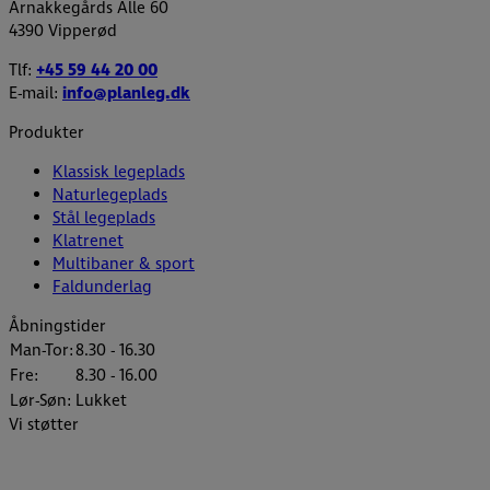
Arnakkegårds Alle 60
4390 Vipperød
Tlf:
+45 59 44 20 00
E-mail:
info@planleg.dk
Produkter
Klassisk legeplads
Naturlegeplads
Stål legeplads
Klatrenet
Multibaner & sport
Faldunderlag
Åbningstider
Man-Tor:
8.30 - 16.30
Fre:
8.30 - 16.00
Lør-Søn:
Lukket
Vi støtter