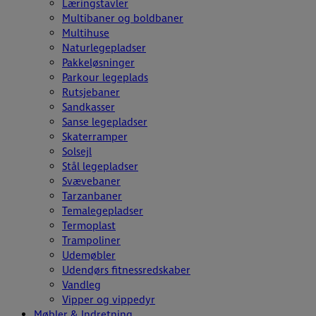
Læringstavler
Multibaner og boldbaner
Multihuse
Naturlegepladser
Pakkeløsninger
Parkour legeplads
Rutsjebaner
Sandkasser
Sanse legepladser
Skaterramper
Solsejl
Stål legepladser
Svævebaner
Tarzanbaner
Temalegepladser
Termoplast
Trampoliner
Udemøbler
Udendørs fitnessredskaber
Vandleg
Vipper og vippedyr
Møbler & Indretning