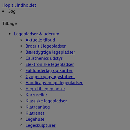
Hop til indholdet
Søg
Tilbage
Legepladser & uderum
Aktuelle tilbud
Broer til legepladser
Bæredygtige legepladser
Calisthenics udstyr
Elektroniske legepladser
Faldunderlag og kanter
Gynger og gyngestativer
Handicapvenlige legepladser
Hegn til legepladser
Karruseller
Klassiske legepladser
Klatreanlæg
Klatrenet
Legehuse
Legeskulpturer