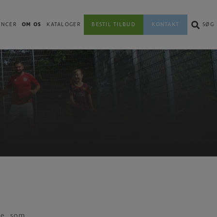
ENCER
OM OS
KATALOGER
BESTIL TILBUD
KONTAKT
SØG
re, som