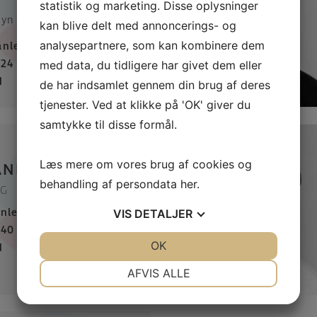
statistik og marketing. Disse oplysninger
Fyn
kan blive delt med annoncerings- og
analysepartnere, som kan kombinere dem
nleg.dk
 24 90 98
med data, du tidligere har givet dem eller
d
de har indsamlet gennem din brug af deres
tjenester. Ved at klikke på 'OK' giver du
samtykke til disse formål.
Læs mere om vores brug af cookies og
ANDERSEN
behandling af persondata
her
.
NG
nleg.dk
VIS
DETALJER
 40 49 88
JA
NEJ
OK
JA
NEJ
d
NØDVENDIGE
PRÆFERENCER
AFVIS ALLE
JA
NEJ
JA
NEJ
MARKETING
STATISTIK