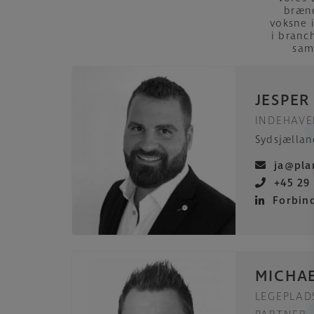
brænd
voksne 
i branc
sam
JESPER
INDEHAVE
Sydsjælla
ja@pla
+45 29
Forbin
MICHA
LEGEPLAD