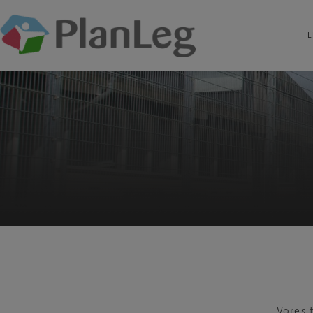
L
Hop
til
indholdet
Vores 