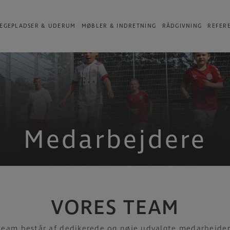
EGEPLADSER & UDERUM
MØBLER & INDRETNING
RÅDGIVNING
REFER
Medarbejdere
VORES TEAM
team består af dedikerede og nøje udvalgte medarbejde