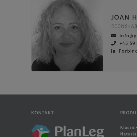
JOAN 
REGNSKA
info@p
+45 59
Forbin
KONTAKT
PRODU
Klassis
Naturl