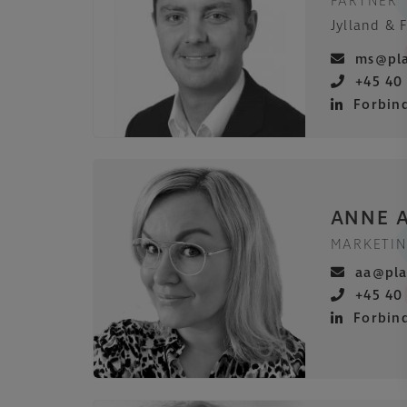
PARTNER
Jylland & 
ms@pla
+45 40
Forbin
ANNE 
MARKETI
aa@pla
+45 40
Forbin