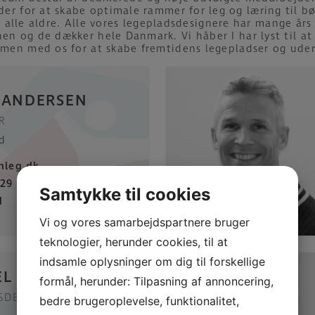
er for at skabe optimale rammer for leg og læring til b
i alle aldre. Alle vores legepladsdesignere har mange års 
hen og de dækker hele Danmark. Vi håber I har lyst til at
men med os for at skabe fremtidens legepladser og ude
 ANDERSEN
R
nd
nleg.dk
 29 90 98
Samtykke til cookies
d
Vi og vores samarbejdspartnere bruger
teknologier, herunder cookies, til at
indsamle oplysninger om dig til forskellige
EL SCHAFRANEK
formål, herunder: Tilpasning af annoncering,
SDESIGNER
bedre brugeroplevelse, funktionalitet,