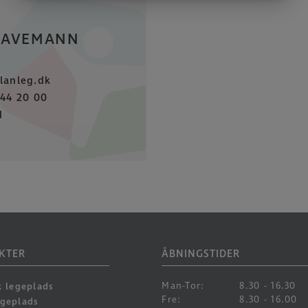
HAVEMANN
B
lanleg.dk
 44 20 00
d
KTER
ÅBNINGSTIDER
Man-Tor:
8.30 - 16.30
k legeplads
Fre:
8.30 - 16.00
egeplads