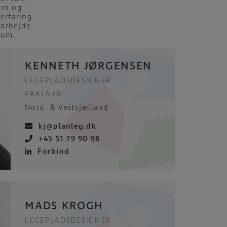
ørn og
erfaring
 arbejde
rum.
KENNETH JØRGENSEN
LEGEPLADSDESIGNER
PARTNER
Nord- & Vestsjælland
kj@planleg.dk
+45 51 79 90 98
Forbind
MADS KROGH
LEGEPLADSDESIGNER