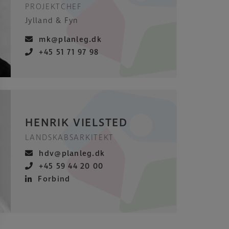
PROJEKTCHEF
Jylland & Fyn
mk@planleg.dk
+45 51 71 97 98
HENRIK VIELSTED
LANDSKABSARKITEKT
hdv@planleg.dk
+45 59 44 20 00
Forbind