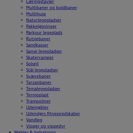
Læringstavler
Multibaner og boldbaner
Multihuse
Naturlegepladser
Pakkeløsninger
Parkour legeplads
Rutsjebaner
Sandkasser
Sanse legepladser
Skaterramper
Solsejl
Stål legepladser
Svævebaner
Tarzanbaner
Temalegepladser
Termoplast
Trampoliner
Udemøbler
Udendørs fitnessredskaber
Vandleg
Vipper og vippedyr
Møbler & Indretning