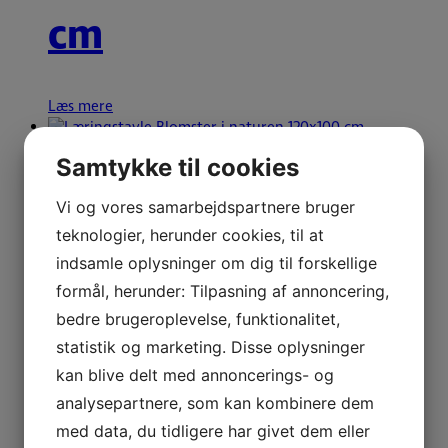
cm
Læs mere
Samtykke til cookies
Læringstavle –
Vi og vores samarbejdspartnere bruger
teknologier, herunder cookies, til at
Blomster i Naturen
indsamle oplysninger om dig til forskellige
formål, herunder: Tilpasning af annoncering,
120×100 cm
bedre brugeroplevelse, funktionalitet,
statistik og marketing. Disse oplysninger
kan blive delt med annoncerings- og
Læs mere
analysepartnere, som kan kombinere dem
med data, du tidligere har givet dem eller