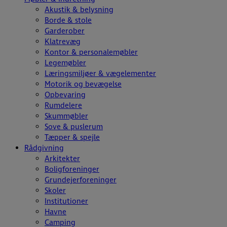
Akustik & belysning
Borde & stole
Garderober
Klatrevæg
Kontor & personalemøbler
Legemøbler
Læringsmiljøer & vægelementer
Motorik og bevægelse
Opbevaring
Rumdelere
Skummøbler
Sove & puslerum
Tæpper & spejle
Rådgivning
Arkitekter
Boligforeninger
Grundejerforeninger
Skoler
Institutioner
Havne
Camping