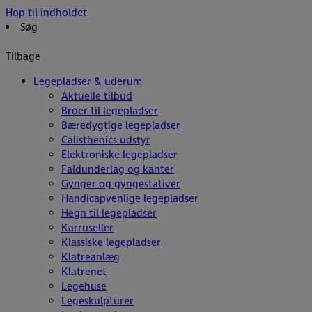
Hop til indholdet
Søg
Tilbage
Legepladser & uderum
Aktuelle tilbud
Broer til legepladser
Bæredygtige legepladser
Calisthenics udstyr
Elektroniske legepladser
Faldunderlag og kanter
Gynger og gyngestativer
Handicapvenlige legepladser
Hegn til legepladser
Karruseller
Klassiske legepladser
Klatreanlæg
Klatrenet
Legehuse
Legeskulpturer