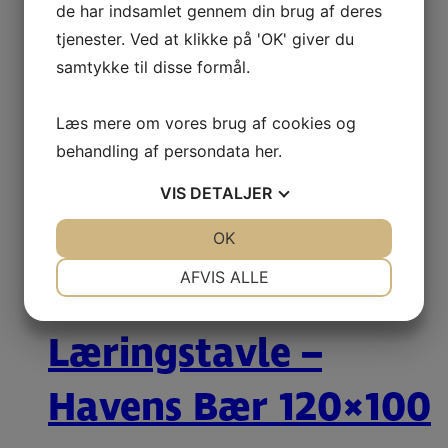
de har indsamlet gennem din brug af deres
tjenester. Ved at klikke på 'OK' giver du
Læringstavle –
samtykke til disse formål.
Blomster i Naturen
Læs mere om vores brug af cookies og
behandling af persondata
her
.
150×100 cm
VIS
DETALJER
JA
NEJ
OK
JA
NEJ
Læs mere
NØDVENDIGE
PRÆFERENCER
AFVIS ALLE
JA
NEJ
JA
NEJ
Læringstavle –
MARKETING
STATISTIK
Havens Bær 120×100