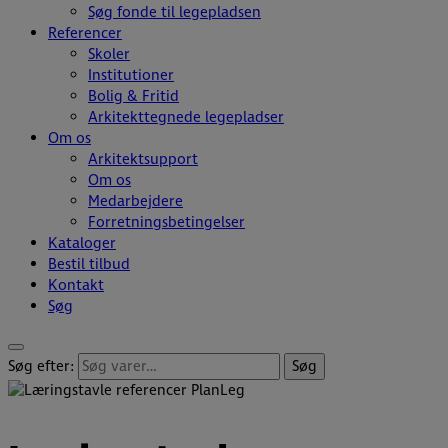
Søg fonde til legepladsen
Referencer
Skoler
Institutioner
Bolig & Fritid
Arkitekttegnede legepladser
Om os
Arkitektsupport
Om os
Medarbejdere
Forretningsbetingelser
Kataloger
Bestil tilbud
Kontakt
Søg
Søg efter:
Søg