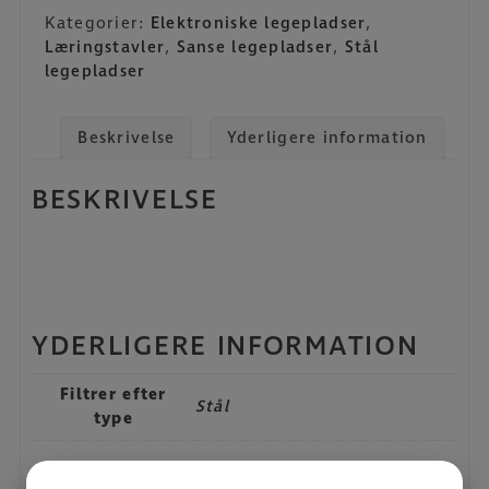
Kategorier:
Elektroniske legepladser
,
Læringstavler
,
Sanse legepladser
,
Stål
legepladser
Beskrivelse
Yderligere information
BESKRIVELSE
YDERLIGERE INFORMATION
Filtrer efter
Stål
type