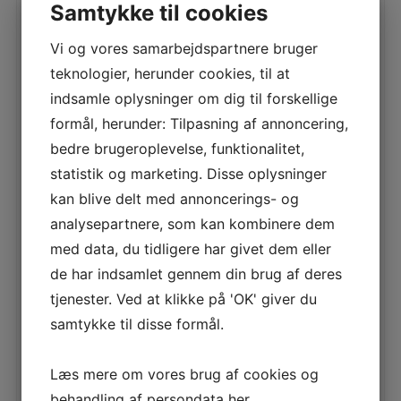
Samtykke til cookies
RELATEREDE VARER
Vi og vores samarbejdspartnere bruger
teknologier, herunder cookies, til at
LÆRINGSTAVLER – REFERENCER
indsamle oplysninger om dig til forskellige
LÆS MERE
formål, herunder: Tilpasning af annoncering,
bedre brugeroplevelse, funktionalitet,
statistik og marketing. Disse oplysninger
kan blive delt med annoncerings- og
1VI LÆRINGSTAVLE WD1469 RECYCLED
analysepartnere, som kan kombinere dem
LÆS MERE
med data, du tidligere har givet dem eller
de har indsamlet gennem din brug af deres
tjenester. Ved at klikke på 'OK' giver du
samtykke til disse formål.
LÆRINGSTAVLE – FUGLE I NATUREN 150×100
CM
Læs mere om vores brug af cookies og
LÆS MERE
behandling af persondata
her
.