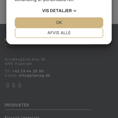
VIS
DETALJER
JA
NEJ
OK
JA
NEJ
NØDVENDIGE
PRÆFERENCER
AFVIS ALLE
KONTAKT
JA
NEJ
JA
NEJ
MARKETING
STATISTIK
Arnakkegårds Alle 60
4390 Vipperød
Tlf:
+45 59 44 20 00
E-mail:
info@planleg.dk
PRODUKTER
Klassisk legeplads