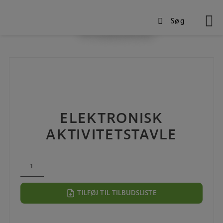
Søg
Produkter
Hop
til
indholdet
ELEKTRONISK
AKTIVITETSTAVLE
Elektronisk
aktivitetstavle
antal
TILFØJ TIL TILBUDSLISTE