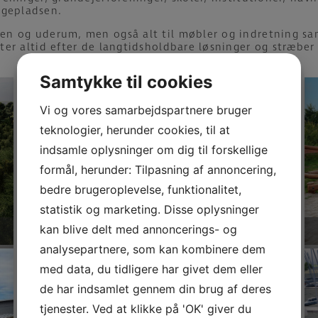
egepladsen.
dsen og uderum, men også alt til møbler og indretning sam
igter altid efter de langtidsholdbare løsninger og stræbe
Samtykke til cookies
Vi og vores samarbejdspartnere bruger
teknologier, herunder cookies, til at
indsamle oplysninger om dig til forskellige
formål, herunder: Tilpasning af annoncering,
bedre brugeroplevelse, funktionalitet,
statistik og marketing. Disse oplysninger
kan blive delt med annoncerings- og
BOLIGFORENINGER
analysepartnere, som kan kombinere dem
med data, du tidligere har givet dem eller
de har indsamlet gennem din brug af deres
tjenester. Ved at klikke på 'OK' giver du