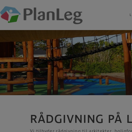
L
Hop
til
indholdet
RÅDGIVNING PÅ 
Vi tilbyder rådgivning til arkitekter, bolig