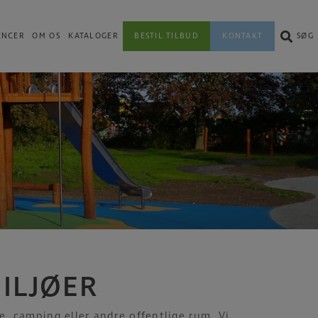
ENCER
OM OS
KATALOGER
BESTIL TILBUD
KONTAKT
SØG
ILJØER
ne, camping eller andre offentlige rum. Vi