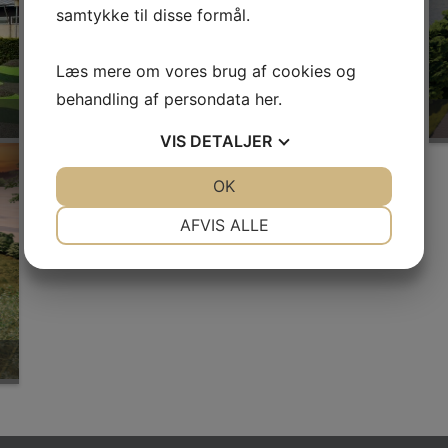
samtykke til disse formål.
Læs mere om vores brug af cookies og
behandling af persondata
her
.
INSTITUTIONER
VIS
DETALJER
JA
NEJ
OK
JA
NEJ
NØDVENDIGE
PRÆFERENCER
AFVIS ALLE
JA
NEJ
JA
NEJ
MARKETING
STATISTIK