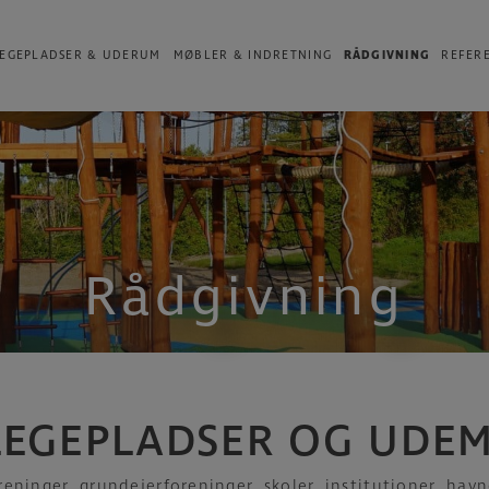
EGEPLADSER & UDERUM
MØBLER & INDRETNING
RÅDGIVNING
REFER
Rådgivning
LEGEPLADSER OG UDEM
foreninger, grundejerforeninger, skoler, institutioner, hav