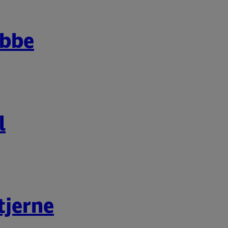
abbe
l
tjerne