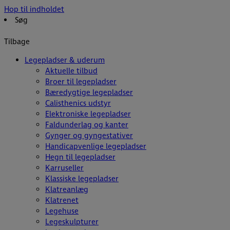
Hop til indholdet
Søg
Tilbage
Legepladser & uderum
Aktuelle tilbud
Broer til legepladser
Bæredygtige legepladser
Calisthenics udstyr
Elektroniske legepladser
Faldunderlag og kanter
Gynger og gyngestativer
Handicapvenlige legepladser
Hegn til legepladser
Karruseller
Klassiske legepladser
Klatreanlæg
Klatrenet
Legehuse
Legeskulpturer