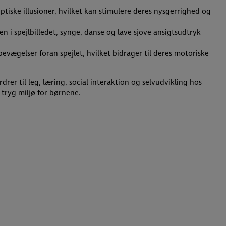
tiske illusioner, hvilket kan stimulere deres nysgerrighed og
 i spejlbilledet, synge, danse og lave sjove ansigtsudtryk
bevægelser foran spejlet, hvilket bidrager til deres motoriske
er til leg, læring, social interaktion og selvudvikling hos
 tryg miljø for børnene.