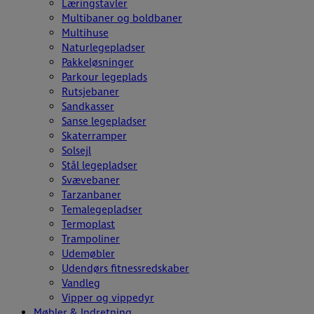
Læringstavler
Multibaner og boldbaner
Multihuse
Naturlegepladser
Pakkeløsninger
Parkour legeplads
Rutsjebaner
Sandkasser
Sanse legepladser
Skaterramper
Solsejl
Stål legepladser
Svævebaner
Tarzanbaner
Temalegepladser
Termoplast
Trampoliner
Udemøbler
Udendørs fitnessredskaber
Vandleg
Vipper og vippedyr
Møbler & Indretning