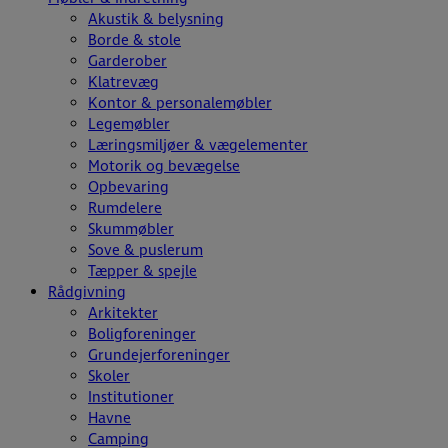
Akustik & belysning
Borde & stole
Garderober
Klatrevæg
Kontor & personalemøbler
Legemøbler
Læringsmiljøer & vægelementer
Motorik og bevægelse
Opbevaring
Rumdelere
Skummøbler
Sove & puslerum
Tæpper & spejle
Rådgivning
Arkitekter
Boligforeninger
Grundejerforeninger
Skoler
Institutioner
Havne
Camping