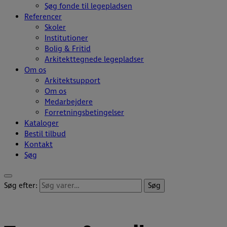
Søg fonde til legepladsen
Referencer
Skoler
Institutioner
Bolig & Fritid
Arkitekttegnede legepladser
Om os
Arkitektsupport
Om os
Medarbejdere
Forretningsbetingelser
Kataloger
Bestil tilbud
Kontakt
Søg
Søg efter:
Søg