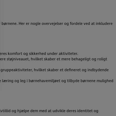
r børnene. Her er nogle overvejelser og fordele ved at inkludere
eres komfort og sikkerhed under aktiviteter.
e støjniveauet, hvilket skaber et mere behageligt og roligt
gruppeaktiviteter, hvilket skaber et defineret og indbydende
e læring og leg i børnehavemiljøet og tilbyde børnene mulighed
elvtillid og hjælpe dem med at udvikle deres identitet og