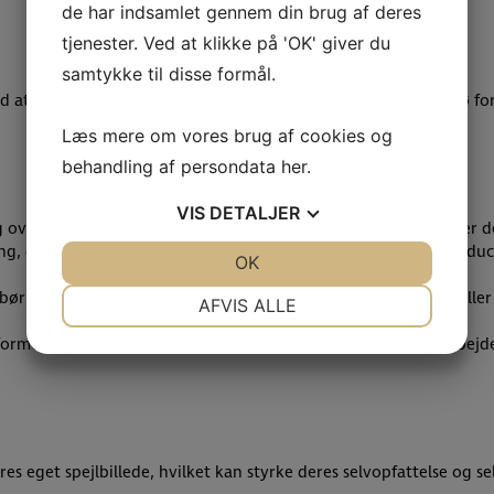
de har indsamlet gennem din brug af deres
tjenester. Ved at klikke på 'OK' giver du
samtykke til disse formål.
ved at skabe en behagelig og stimulerende lærings- og legemiljø fo
Læs mere om vores brug af cookies og
behandling af persondata
her
.
VIS
DETALJER
overflade for børnene at sidde, kravle og lege på, hvilket øger d
g, der hjælper med at regulere temperaturen i rummet og reducer
JA
NEJ
OK
JA
NEJ
NØDVENDIGE
PRÆFERENCER
nene kan samles til historiefortælling, musik og sanglege eller 
AFVIS ALLE
JA
NEJ
JA
NEJ
rmer, tal eller bogstaver kan være en kreativ måde at indarbejd
MARKETING
STATISTIK
es eget spejlbillede, hvilket kan styrke deres selvopfattelse og s