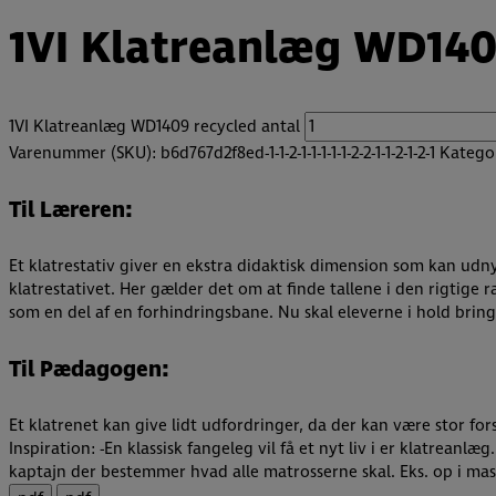
1VI Klatreanlæg WD140
1VI Klatreanlæg WD1409 recycled antal
Varenummer (SKU):
b6d767d2f8ed-1-1-2-1-1-1-1-1-2-2-1-1-2-1-2-1
Katego
Til Læreren:
Et klatrestativ giver en ekstra didaktisk dimension som kan udnytte
klatrestativet. Her gælder det om at finde tallene i den rigtige 
som en del af en forhindringsbane. Nu skal eleverne i hold br
Til Pædagogen:
Et klatrenet kan give lidt udfordringer, da der kan være stor f
Inspiration: -En klassisk fangeleg vil få et nyt liv i er klatrea
kaptajn der bestemmer hvad alle matrosserne skal. Eks. op i mast