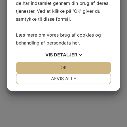
de har indsamlet gennem din brug af deres
tjenester. Ved at klikke på 'OK' giver du
samtykke til disse formål.
Læs mere om vores brug af cookies og
behandling af persondata
her
.
VIS
DETALJER
JA
NEJ
OK
JA
NEJ
NØDVENDIGE
PRÆFERENCER
AFVIS ALLE
JA
NEJ
JA
NEJ
MARKETING
STATISTIK