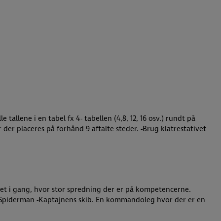
tallene i en tabel fx 4- tabellen (4,8, 12, 16 osv.) rundt på
 der placeres på forhånd 9 aftalte steder. -Brug klatrestativet
tet i gang, hvor stor spredning der er på kompetencerne.
d til Spiderman -Kaptajnens skib. En kommandoleg hvor der er en