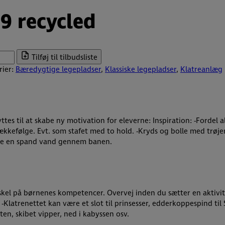
9 recycled
Tilføj til tilbudsliste
rier:
Bæredygtige legepladser
,
Klassiske legepladser
,
Klatreanlæg
s til at skabe ny motivation for eleverne: Inspiration: -Fordel alle 
rækkefølge. Evt. som stafet med to hold. -Kryds og bolle med trøjer
inge en spand vand gennem banen.
orskel på børnenes kompetencer. Overvej inden du sætter en aktivi
nlæg. -Klatrenettet kan være et slot til prinsesser, edderkoppespin
en, skibet vipper, ned i kabyssen osv.