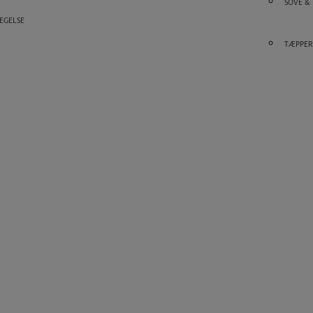
SOVE &
ÆGELSE
TÆPPER