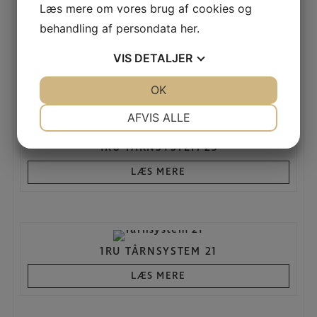
Læs mere om vores brug af cookies og
behandling af persondata
her
.
1RU MINISYSTEM 20
VIS
DETALJER
LÆS MERE
JA
NEJ
OK
JA
NEJ
NØDVENDIGE
PRÆFERENCER
AFVIS ALLE
JA
NEJ
JA
NEJ
1RU TÅRNSYSTEM 23
MARKETING
STATISTIK
LÆS MERE
1RU TÅRNSYSTEM 21
LÆS MERE