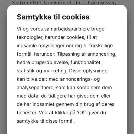
Klatrenettet kan være et slot til prinsesser,
edderkoppespind til Spiderman -Kaptajnens
Samtykke til cookies
skib. En kommandoleg hvor der er en
kaptajn der bestemmer hvad alle
Vi og vores samarbejdspartnere bruger
matrosserne skal. Eks. op i masten, skibet
vipper, ned i kabyssen osv.
teknologier, herunder cookies, til at
indsamle oplysninger om dig til forskellige
formål, herunder: Tilpasning af annoncering,
PDF
PDF
bedre brugeroplevelse, funktionalitet,
statistik og marketing. Disse oplysninger
Beskrivelse
Yderligere information
kan blive delt med annoncerings- og
analysepartnere, som kan kombinere dem
BESKRIVELSE
med data, du tidligere har givet dem eller
Kun det første produkt med grå stolper er lavet i
de har indsamlet gennem din brug af deres
100% genbrugsmaterialer. Læs mere i vedhæftet
tjenester. Ved at klikke på 'OK' giver du
produktkort.
samtykke til disse formål.
RELATEREDE VARER