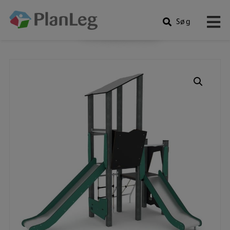
Søg
Produkter
Hop
til
indholdet