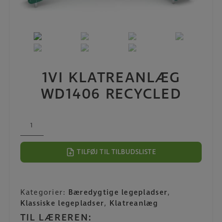
1VI KLATREANLÆG
WD1406 RECYCLED
1VI
Klatreanlæg
WD1406
TILFØJ TIL TILBUDSLISTE
recycled
antal
Kategorier:
Bæredygtige legepladser
,
Klassiske legepladser
,
Klatreanlæg
TIL LÆREREN: