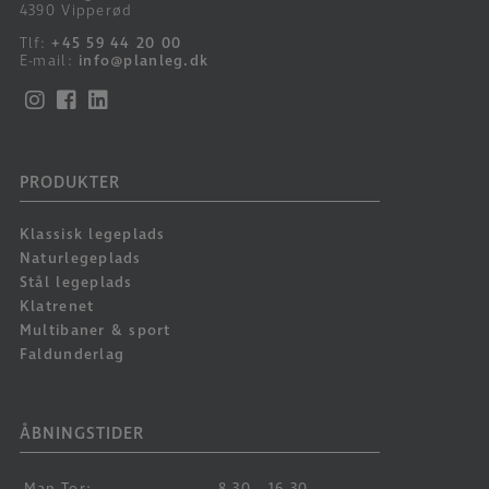
4390 Vipperød
Tlf:
+45 59 44 20 00
E-mail:
info@planleg.dk
PRODUKTER
Klassisk legeplads
Naturlegeplads
Stål legeplads
Klatrenet
Multibaner & sport
Faldunderlag
ÅBNINGSTIDER
Man-Tor:
8.30 - 16.30