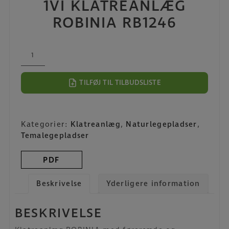
1VI KLATREANLÆG
ROBINIA RB1246
1VI
Klatreanlæg
ROBINIA
TILFØJ TIL TILBUDSLISTE
RB1246
antal
Kategorier:
Klatreanlæg
,
Naturlegepladser
,
Temalegepladser
PDF
Beskrivelse
Yderligere information
BESKRIVELSE