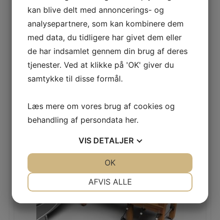
kan blive delt med annoncerings- og
analysepartnere, som kan kombinere dem
med data, du tidligere har givet dem eller
de har indsamlet gennem din brug af deres
tjenester. Ved at klikke på 'OK' giver du
1RU TÅRNSYSTEM 6B
samtykke til disse formål.
LÆS MERE
Læs mere om vores brug af cookies og
behandling af persondata
her
.
VIS
DETALJER
JA
NEJ
OK
JA
NEJ
NØDVENDIGE
PRÆFERENCER
AFVIS ALLE
JA
NEJ
JA
NEJ
MARKETING
STATISTIK