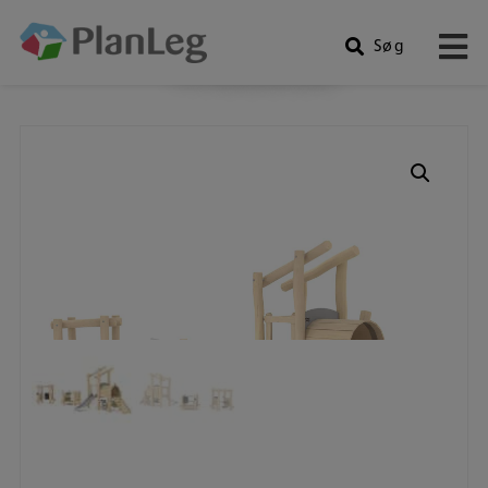
Søg
Produkter
Hop
til
indholdet