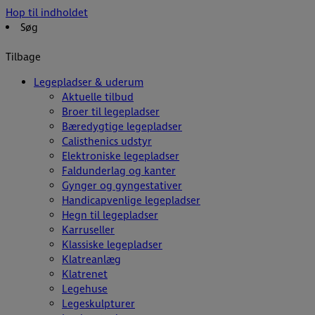
Hop til indholdet
Søg
Tilbage
Legepladser & uderum
Aktuelle tilbud
Broer til legepladser
Bæredygtige legepladser
Calisthenics udstyr
Elektroniske legepladser
Faldunderlag og kanter
Gynger og gyngestativer
Handicapvenlige legepladser
Hegn til legepladser
Karruseller
Klassiske legepladser
Klatreanlæg
Klatrenet
Legehuse
Legeskulpturer