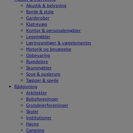
Akustik & belysning
Borde & stole
Garderober
Klatrevæg
Kontor & personalemøbler
Legemøbler
Læringsmiljøer & vægelementer
Motorik og bevægelse
Opbevaring
Rumdelere
Skummøbler
Sove & puslerum
Tæpper & spejle
Rådgivning
Arkitekter
Boligforeninger
Grundejerforeninger
Skoler
Institutioner
Havne
Camping