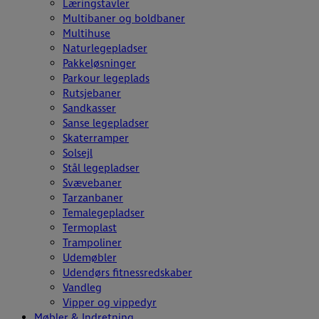
Læringstavler
Multibaner og boldbaner
Multihuse
Naturlegepladser
Pakkeløsninger
Parkour legeplads
Rutsjebaner
Sandkasser
Sanse legepladser
Skaterramper
Solsejl
Stål legepladser
Svævebaner
Tarzanbaner
Temalegepladser
Termoplast
Trampoliner
Udemøbler
Udendørs fitnessredskaber
Vandleg
Vipper og vippedyr
Møbler & Indretning