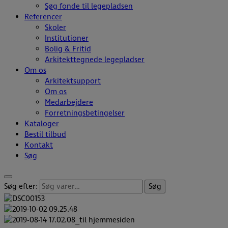
Søg fonde til legepladsen
Referencer
Skoler
Institutioner
Bolig & Fritid
Arkitekttegnede legepladser
Om os
Arkitektsupport
Om os
Medarbejdere
Forretningsbetingelser
Kataloger
Bestil tilbud
Kontakt
Søg
Søg efter:
Søg