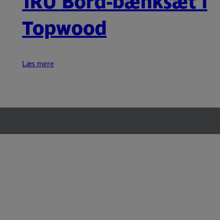
1RU Bord-bænksæt i
Topwood
Læs mere