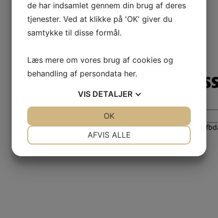
de har indsamlet gennem din brug af deres
tjenester. Ved at klikke på 'OK' giver du
samtykke til disse formål.
Læs mere om vores brug af cookies og
behandling af persondata
her
.
Plantekasse
VIS
DETALJER
Plantekasser i stål antal
JA
NEJ
OK
JA
NEJ
Varenummer (SKU):
1728efbda8
NØDVENDIGE
PRÆFERENCER
AFVIS ALLE
JA
NEJ
JA
NEJ
MARKETING
STATISTIK