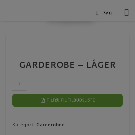
Søg
Produkter
Hop
til
indholdet
GARDEROBE – LÅGER
Garderobe
-
Låger
TILFØJ TIL TILBUDSLISTE
antal
Kategori:
Garderober