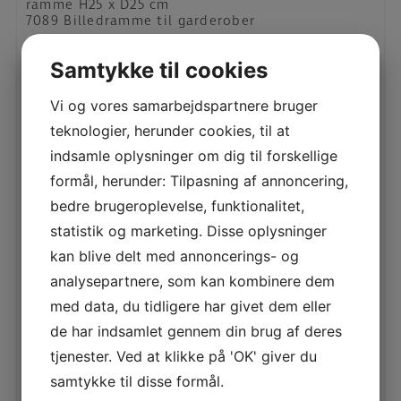
ramme H25 x D25 cm
7089 Billedramme til garderober
Samtykke til cookies
RELATEREDE VARER
Vi og vores samarbejdspartnere bruger
teknologier, herunder cookies, til at
indsamle oplysninger om dig til forskellige
GARDEROBE – LUX
formål, herunder: Tilpasning af annoncering,
LÆS MERE
bedre brugeroplevelse, funktionalitet,
statistik og marketing. Disse oplysninger
kan blive delt med annoncerings- og
analysepartnere, som kan kombinere dem
GARDEROBE – HELENA 2
med data, du tidligere har givet dem eller
de har indsamlet gennem din brug af deres
LÆS MERE
tjenester. Ved at klikke på 'OK' giver du
samtykke til disse formål.