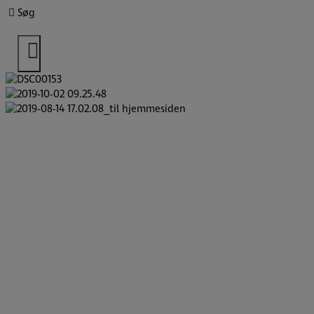
Hop
Søg
til
indholdet