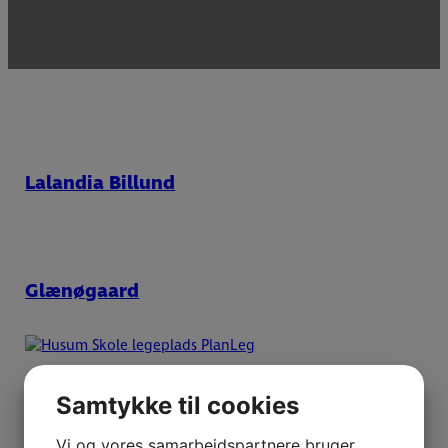
Lalandia Billund
Glænøgaard
Husum Skole
Samtykke til cookies
Vi og vores samarbejdspartnere bruger