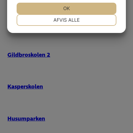
JA
NEJ
OK
JA
NEJ
NØDVENDIGE
PRÆFERENCER
AFVIS ALLE
Virksund lystbådehavn
JA
NEJ
JA
NEJ
MARKETING
STATISTIK
Gildbroskolen 2
Kasperskolen
Husumparken