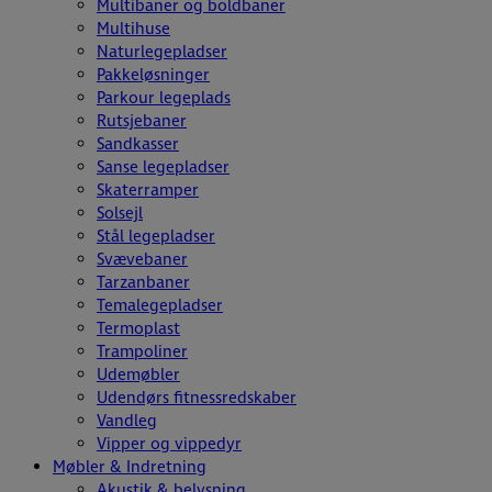
Multibaner og boldbaner
Multihuse
Naturlegepladser
Pakkeløsninger
Parkour legeplads
Rutsjebaner
Sandkasser
Sanse legepladser
Skaterramper
Solsejl
Stål legepladser
Svævebaner
Tarzanbaner
Temalegepladser
Termoplast
Trampoliner
Udemøbler
Udendørs fitnessredskaber
Vandleg
Vipper og vippedyr
Møbler & Indretning
Akustik & belysning