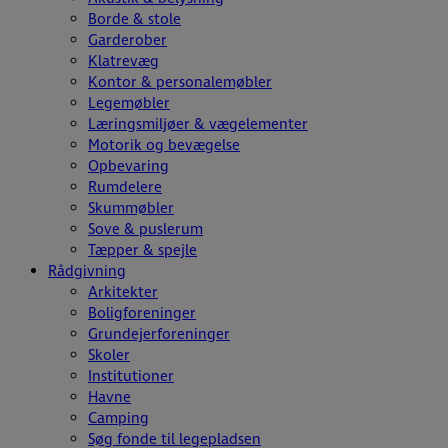
Borde & stole
Garderober
Klatrevæg
Kontor & personalemøbler
Legemøbler
Læringsmiljøer & vægelementer
Motorik og bevægelse
Opbevaring
Rumdelere
Skummøbler
Sove & puslerum
Tæpper & spejle
Rådgivning
Arkitekter
Boligforeninger
Grundejerforeninger
Skoler
Institutioner
Havne
Camping
Søg fonde til legepladsen