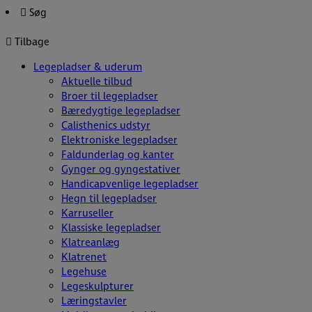
Hop
Søg
til
indholdet
Tilbage
Legepladser & uderum
Aktuelle tilbud
Broer til legepladser
Bæredygtige legepladser
Calisthenics udstyr
Elektroniske legepladser
Faldunderlag og kanter
Gynger og gyngestativer
Handicapvenlige legepladser
Hegn til legepladser
Karruseller
Klassiske legepladser
Klatreanlæg
Klatrenet
Legehuse
Legeskulpturer
Læringstavler