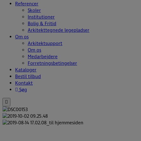
Referencer
Skoler
Institutioner
Bolig & Fritid
Arkitekttegnede legepladser
Om os
Arkitektsupport
Om os
Medarbejdere
Forretningsbetingelser
Kataloger
Bestil tilbud
Kontakt
Søg