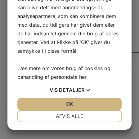
LÆS MERE
kan blive delt med annoncerings- og
analysepartnere, som kan kombinere dem
med data, du tidligere har givet dem eller
de har indsamlet gennem din brug af deres
Skohylde med rist
tjenester. Ved at klikke på 'OK' giver du
6.020,00
DKK
samtykke til disse formål.
LÆS MERE
Læs mere om vores brug af cookies og
behandling af persondata
her
.
Garderobe – Mega Lux
VIS
DETALJER
LÆS MERE
JA
NEJ
OK
JA
NEJ
NØDVENDIGE
PRÆFERENCER
AFVIS ALLE
JA
NEJ
JA
NEJ
MARKETING
STATISTIK