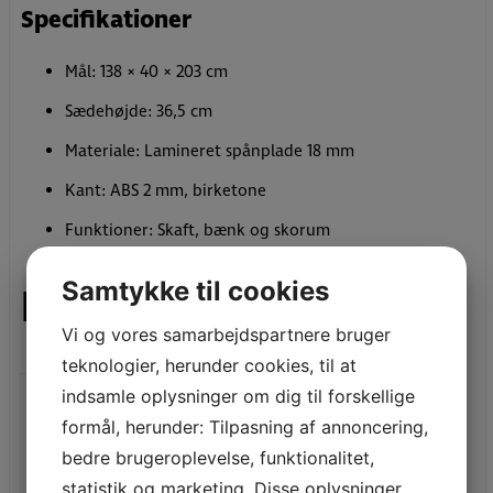
Specifikationer
Mål: 138 × 40 × 203 cm
Sædehøjde: 36,5 cm
Materiale: Lamineret spånplade 18 mm
Kant: ABS 2 mm, birketone
Funktioner: Skaft, bænk og skorum
Samtykke til cookies
Relaterede varer
Vi og vores samarbejdspartnere bruger
teknologier, herunder cookies, til at
indsamle oplysninger om dig til forskellige
Væggarderobe – Dobbelt
formål, herunder: Tilpasning af annoncering,
2.620,00
DKK
–
6.555,00
DKK
bedre brugeroplevelse, funktionalitet,
statistik og marketing. Disse oplysninger