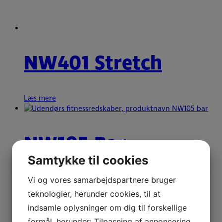
NW401 Stretch
Læs mere
NW105 Bar
Samtykke til cookies
Læs mere
Vi og vores samarbejdspartnere bruger
teknologier, herunder cookies, til at
indsamle oplysninger om dig til forskellige
formål, herunder: Tilpasning af annoncering,