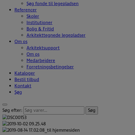
Søg fonde til legepladsen
Referencer
Skoler
Institutioner
Bolig & Fritid
Arkitekttegnede legepladser
Om os
Arkitektsupport
Om os
Medarbejdere
Forretningsbetingelser
Kataloger
Bestil tilbud
Kontakt
Søg
Søg efter:
Søg