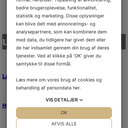
NW203 Stepper
bedre brugeroplevelse, funktionalitet,
statistik og marketing. Disse oplysninger
Læs mere
kan blive delt med annoncerings- og
analysepartnere, som kan kombinere dem
udvalgte referencer
med data, du tidligere har givet dem eller
de har indsamlet gennem din brug af deres
tjenester. Ved at klikke på 'OK' giver du
samtykke til disse formål.
Lalandia Billund
Læs mere om vores brug af cookies og
behandling af persondata
her
.
VIS
DETALJER
Husumparken
JA
NEJ
OK
JA
NEJ
NØDVENDIGE
PRÆFERENCER
AFVIS ALLE