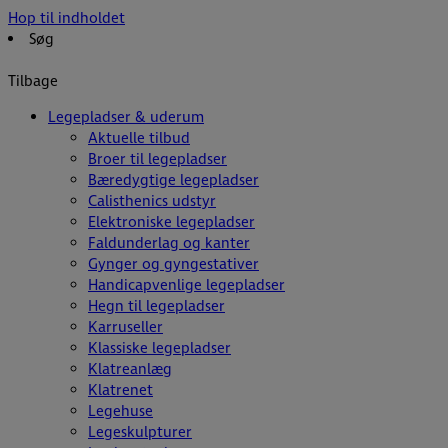
Hop til indholdet
Søg
Tilbage
Legepladser & uderum
Aktuelle tilbud
Broer til legepladser
Bæredygtige legepladser
Calisthenics udstyr
Elektroniske legepladser
Faldunderlag og kanter
Gynger og gyngestativer
Handicapvenlige legepladser
Hegn til legepladser
Karruseller
Klassiske legepladser
Klatreanlæg
Klatrenet
Legehuse
Legeskulpturer