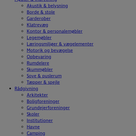
Akustik & belysning
Borde & stole
Garderober
Klatrevæg
Kontor & personalemøbler
Legemøbler
Læringsmiljøer & vægelementer
Motorik og bevægelse
Opbevaring
Rumdelere
Skummøbler
Sove & puslerum
Tæpper & spejle
Rådgivning
Arkitekter
Boligforeninger
Grundejerforeninger
Skoler
Institutioner
Havne
Camping