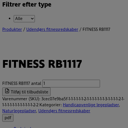
Filtrer efter type
Produkter
/
Udendørs fitnessredskaber
/ FITNESS RB1117
FITNESS RB1117
FITNESS RB1117 antal
Tilføj til tilbudsliste
Varenummer (SKU):
3cec07e9ba5f-1-1-1-1-1-1-2-1-1-1-1-1-1-1-3-1-1-1-1-2-1-
1-1-1-1-1-1-1-1-1-1-1-1-2-2
Kategorier:
Handicapvenlige legepladser
,
Naturlegepladser
,
Udendørs fitnessredskaber
pdf