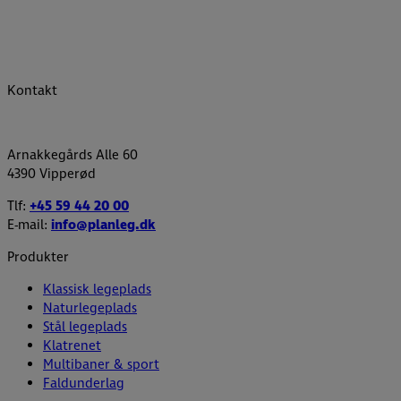
Kontakt
Arnakkegårds Alle 60
4390 Vipperød
Tlf:
+45 59 44 20 00
E-mail:
info@planleg.dk
Produkter
Klassisk legeplads
Naturlegeplads
Stål legeplads
Klatrenet
Multibaner & sport
Faldunderlag