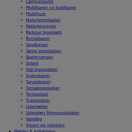
Læringstavler
Multibaner og boldbaner
Multihuse
Naturlegepladser
Pakkeløsninger
Parkour legeplads
Rutsjebaner
Sandkasser
Sanse legepladser
Skaterramper
Solsejl
Stål legepladser
Svævebaner
Tarzanbaner
Temalegepladser
Termoplast
Trampoliner
Udemøbler
Udendørs fitnessredskaber
Vandleg
Vipper og vippedyr
Møbler & Indretning