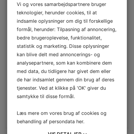
Vi og vores samarbejdspartnere bruger
NW205 CYKLE
teknologier, herunder cookies, til at
indsamle oplysninger om dig til forskellige
LÆS MERE
formål, herunder: Tilpasning af annoncering,
bedre brugeroplevelse, funktionalitet,
statistik og marketing. Disse oplysninger
NW202 CROSS
kan blive delt med annoncerings- og
LÆS MERE
analysepartnere, som kan kombinere dem
med data, du tidligere har givet dem eller
de har indsamlet gennem din brug af deres
tjenester. Ved at klikke på 'OK' giver du
NW203 STEPPER
samtykke til disse formål.
LÆS MERE
Læs mere om vores brug af cookies og
behandling af persondata
her
.
VIS
DETALJER