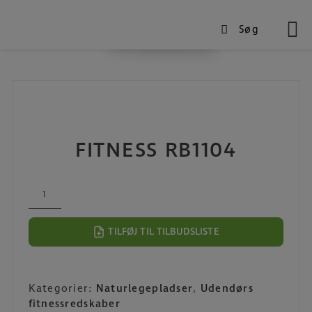
Søg
Produkter
Hop
til
indholdet
FITNESS RB1104
FITNESS
RB1104
antal
TILFØJ TIL TILBUDSLISTE
Kategorier:
Naturlegepladser
,
Udendørs
fitnessredskaber