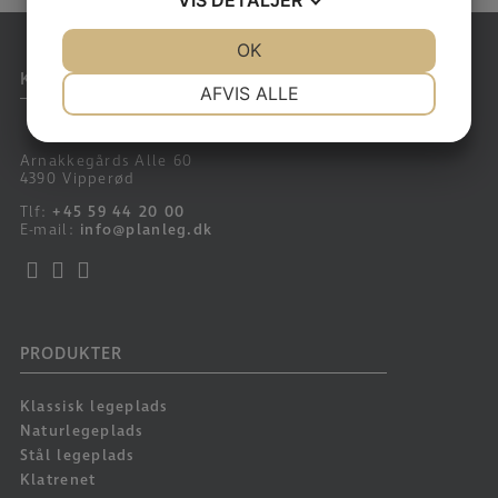
JA
NEJ
OK
JA
NEJ
KONTAKT
NØDVENDIGE
PRÆFERENCER
AFVIS ALLE
JA
NEJ
JA
NEJ
Arnakkegårds Alle 60
MARKETING
STATISTIK
4390 Vipperød
Tlf:
+45 59 44 20 00
E-mail:
info@planleg.dk
PRODUKTER
Klassisk legeplads
Naturlegeplads
Stål legeplads
Klatrenet