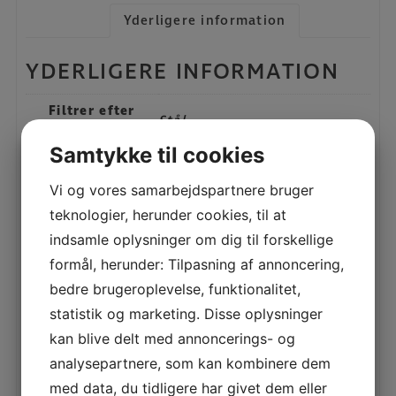
Yderligere information
YDERLIGERE INFORMATION
Filtrer efter
Stål
type
Samtykke til cookies
Vi og vores samarbejdspartnere bruger
RELATEREDE VARER
teknologier, herunder cookies, til at
indsamle oplysninger om dig til forskellige
NW109 WAVE BAR
formål, herunder: Tilpasning af annoncering,
bedre brugeroplevelse, funktionalitet,
LÆS MERE
statistik og marketing. Disse oplysninger
kan blive delt med annoncerings- og
analysepartnere, som kan kombinere dem
NW203 STEPPER
med data, du tidligere har givet dem eller