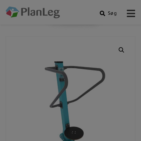
Søg
Produkter
Hop
til
indholdet