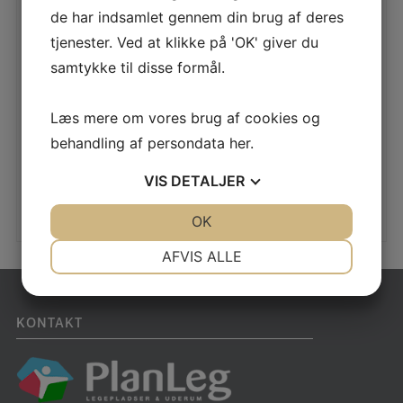
de har indsamlet gennem din brug af deres
LÆS MERE
tjenester. Ved at klikke på 'OK' giver du
samtykke til disse formål.
Læs mere om vores brug af cookies og
NW106 LEG
behandling af persondata
her
.
LÆS MERE
VIS
DETALJER
JA
NEJ
OK
JA
NEJ
NØDVENDIGE
PRÆFERENCER
AFVIS ALLE
JA
NEJ
JA
NEJ
MARKETING
STATISTIK
KONTAKT