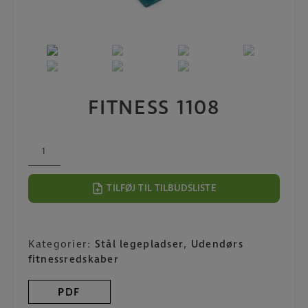
FITNESS 1108
FITNESS
1108
antal
TILFØJ TIL TILBUDSLISTE
Kategorier:
Stål legepladser
,
Udendørs
fitnessredskaber
PDF