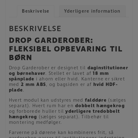
Beskrivelse
Yderligere information
BESKRIVELSE
DROP GARDEROBER:
FLEKSIBEL OPBEVARING TIL
BØRN
Drop Garderober er designet til
daginstitutioner
og børnehaver
. Stellet er lavet af
18 mm
spånplade
i ahorn eller hvid. Kanterne er sikret
med
2 mm ABS
, og bagsiden er af
hvid HDF-
plade
.
Hvert modul kan udstyres med
falddøre
(sælges
separat). Hvert rum har en
dobbelt hængekrog
og forborede huller til
yderligere tredobbelt
hængekrog
(sælges separat). Tilbehør til
montering medfølger.
Farverne på dørene kan kombineres frit, så