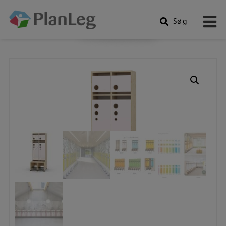
Søg
Produkter
Hop
til
indholdet