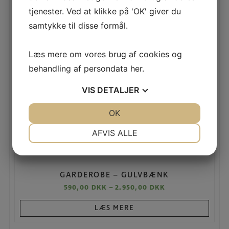
tjenester. Ved at klikke på 'OK' giver du
samtykke til disse formål.
Læs mere om vores brug af cookies og
behandling af persondata
her
.
VIS
DETALJER
JA
NEJ
OK
JA
NEJ
NØDVENDIGE
PRÆFERENCER
AFVIS ALLE
JA
NEJ
JA
NEJ
MARKETING
STATISTIK
GARDEROBE – GULVBÆNK
590,00
DKK
–
2.950,00
DKK
LÆS MERE