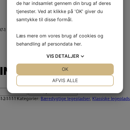
de har indsamlet gennem din brug af deres
tjenester. Ved at klikke på 'OK' giver du
samtykke til disse formål.
7-1 recycled
Læs mere om vores brug af cookies og
behandling af persondata
her
.
VIS
DETALJER
ING 0607-1 recycled
JA
NEJ
OK
JA
NEJ
NØDVENDIGE
PRÆFERENCER
AFVIS ALLE
JA
NEJ
JA
NEJ
Tilføj til tilbudsliste
1-2-1-1-1-1
Kategorier:
Bæredygtige legepladser
,
Klassiske legeplads
MARKETING
STATISTIK