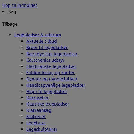
Hop til indholdet
Søg
Tilbage
Legepladser & uderum
Aktuelle tilbud
Broer til legepladser
Bæredygtige legepladser
Calisthenics udstyr
Elektroniske legepladser
Faldunderlag og kanter
Gynger og gyngestativer
Handicapvenlige legepladser
Hegn til legepladser
Karruseller
Klassiske legepladser
Klatreanlæg
Klatrenet
Legehuse
Legeskulpturer