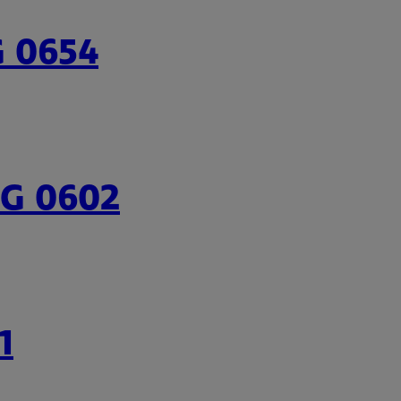
G 0654
NG 0602
1