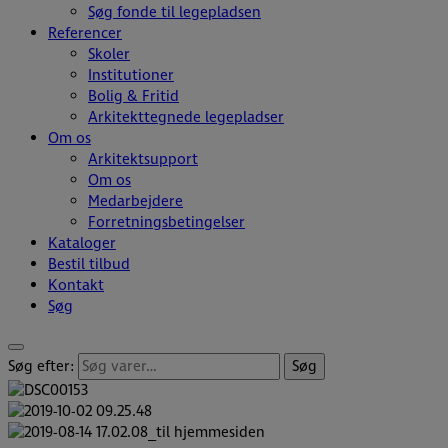
Søg fonde til legepladsen
Referencer
Skoler
Institutioner
Bolig & Fritid
Arkitekttegnede legepladser
Om os
Arkitektsupport
Om os
Medarbejdere
Forretningsbetingelser
Kataloger
Bestil tilbud
Kontakt
Søg
Søg efter:
Søg