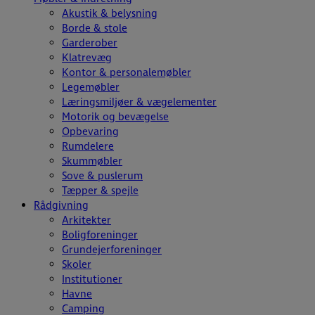
Akustik & belysning
Borde & stole
Garderober
Klatrevæg
Kontor & personalemøbler
Legemøbler
Læringsmiljøer & vægelementer
Motorik og bevægelse
Opbevaring
Rumdelere
Skummøbler
Sove & puslerum
Tæpper & spejle
Rådgivning
Arkitekter
Boligforeninger
Grundejerforeninger
Skoler
Institutioner
Havne
Camping