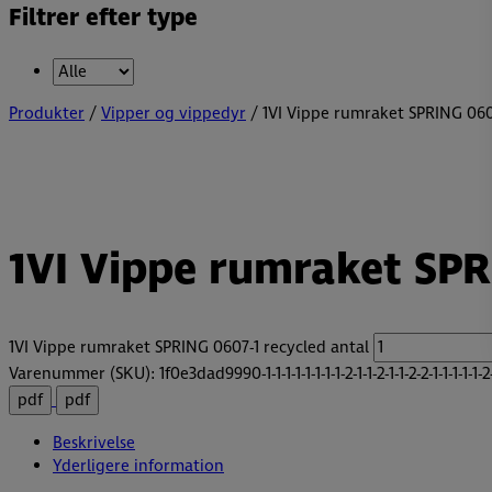
Filtrer efter type
Produkter
/
Vipper og vippedyr
/ 1VI Vippe rumraket SPRING 060
1VI Vippe rumraket SPR
1VI Vippe rumraket SPRING 0607-1 recycled antal
Varenummer (SKU):
1f0e3dad9990-1-1-1-1-1-1-1-1-2-1-1-2-1-1-2-2-1-1-1-1-1-2-
pdf
pdf
Beskrivelse
Yderligere information