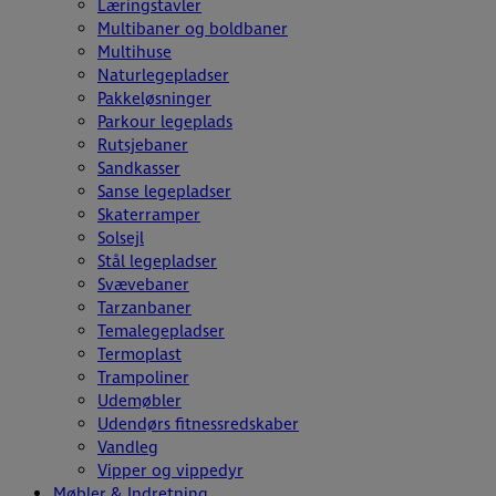
Læringstavler
Multibaner og boldbaner
Multihuse
Naturlegepladser
Pakkeløsninger
Parkour legeplads
Rutsjebaner
Sandkasser
Sanse legepladser
Skaterramper
Solsejl
Stål legepladser
Svævebaner
Tarzanbaner
Temalegepladser
Termoplast
Trampoliner
Udemøbler
Udendørs fitnessredskaber
Vandleg
Vipper og vippedyr
Møbler & Indretning