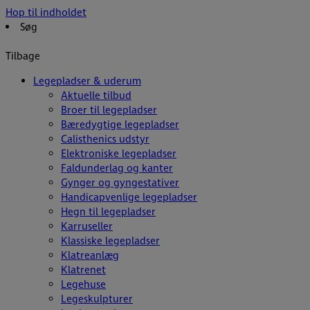
Hop til indholdet
Søg
Tilbage
Legepladser & uderum
Aktuelle tilbud
Broer til legepladser
Bæredygtige legepladser
Calisthenics udstyr
Elektroniske legepladser
Faldunderlag og kanter
Gynger og gyngestativer
Handicapvenlige legepladser
Hegn til legepladser
Karruseller
Klassiske legepladser
Klatreanlæg
Klatrenet
Legehuse
Legeskulpturer