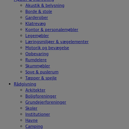
Akustik & belysning
Borde & stole
Garderober
Klatrevæg
Kontor & personalemøbler
Legemøbler
Læringsmiljøer & vægelementer
Motorik og bevægelse
Opbevaring
Rumdelere
Skummøbler
Sove & puslerum
Tæpper & spejle
Rådgivning
Arkitekter
Boligforeninger
Grundejerforeninger
Skoler
Institutioner
Havne
Camping