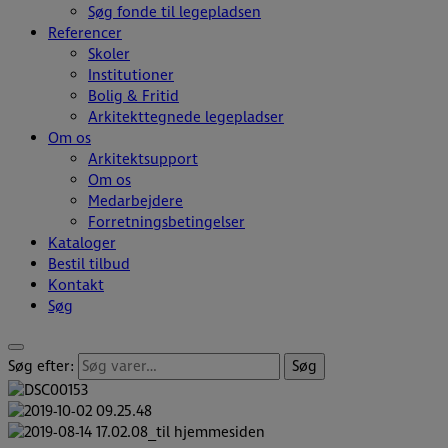
Søg fonde til legepladsen
Referencer
Skoler
Institutioner
Bolig & Fritid
Arkitekttegnede legepladser
Om os
Arkitektsupport
Om os
Medarbejdere
Forretningsbetingelser
Kataloger
Bestil tilbud
Kontakt
Søg
Søg efter:
Søg