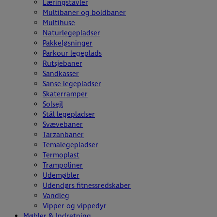
Læringstavler
Multibaner og boldbaner
Multihuse
Naturlegepladser
Pakkeløsninger
Parkour legeplads
Rutsjebaner
Sandkasser
Sanse legepladser
Skaterramper
Solsejl
Stål legepladser
Svævebaner
Tarzanbaner
Temalegepladser
Termoplast
Trampoliner
Udemøbler
Udendørs fitnessredskaber
Vandleg
Vipper og vippedyr
Møbler & Indretning