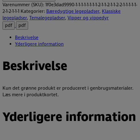
Varenummer (SKU):
1f0e3dad9990-1-1-1-1-1-1-1-1-2-1-1-2-1-1-2-2-1-1-1-1-1-
2-1-2-1-1-1
Kategorier:
Bæredygtige legepladser
,
Klassiske
legepladser
,
Temalegepladser
,
Vipper og vippedyr
pdf
pdf
Beskrivelse
Yderligere information
Beskrivelse
Kun det grønne produkt er produceret i genbrugsmaterialer.
Læs mere i produktkortet.
Yderligere information