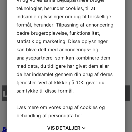
3ST Bi Vippe
Vi og vores samarbejdspartnere bruger
teknologier, herunder cookies, til at
indsamle oplysninger om dig til forskellige
Læs mere
formål, herunder: Tilpasning af annoncering,
bedre brugeroplevelse, funktionalitet,
statistik og marketing. Disse oplysninger
Kørestolsvippe
kan blive delt med annoncerings- og
analysepartnere, som kan kombinere dem
med data, du tidligere har givet dem eller
Læs mere
de har indsamlet gennem din brug af deres
tjenester. Ved at klikke på 'OK' giver du
udvalgte referencer
samtykke til disse formål.
Læs mere om vores brug af cookies og
behandling af persondata
her
.
VIS
DETALJER
Børnehuset Kobbelvænget