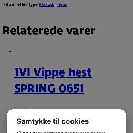
Filtrer efter type
Klassisk
,
Tema
Relaterede varer
1VI Vippe hest
SPRING 0651
Læs mere
Samtykke til cookies