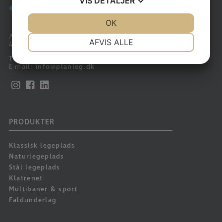
VIS
DETALJER
JA
NEJ
OK
JA
NEJ
Arnakkegårds Alle 60
NØDVENDIGE
PRÆFERENCER
AFVIS ALLE
4390 Vipperød
JA
NEJ
JA
NEJ
Tlf:
+45 59 44 20 00
E-mail:
info@planleg.dk
MARKETING
STATISTIK
PRODUKTER
Klassisk legeplads
Naturlegeplads
Stål legeplads
Klatrenet
Multibaner & sport
Faldunderlag