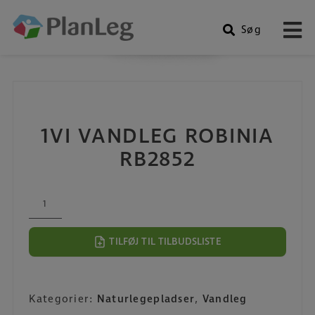
Søg
Produkter
Hop
til
indholdet
1VI VANDLEG ROBINIA
RB2852
1VI
Vandleg
Robinia
TILFØJ TIL TILBUDSLISTE
RB2852
antal
Kategorier:
Naturlegepladser
,
Vandleg