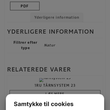
PDF
Yderligere information
YDERLIGERE INFORMATION
Filtrer efter
Natur
type
RELATEREDE VARER
1RU TÅRNSYSTEM 23
LÆS MERE
Samtykke til cookies