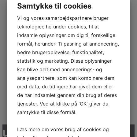
Samtykke til cookies
Vi og vores samarbejdspartnere bruger
Minisystem 1
teknologier, herunder cookies, til at
indsamle oplysninger om dig til forskellige
formål, herunder: Tilpasning af annoncering,
Læs mere
bedre brugeroplevelse, funktionalitet,
statistik og marketing. Disse oplysninger
1RU Rutsjebane
kan blive delt med annoncerings- og
analysepartnere, som kan kombinere dem
Emma
med data, du tidligere har givet dem eller
de har indsamlet gennem din brug af deres
tjenester. Ved at klikke på 'OK' giver du
Læs mere
samtykke til disse formål.
udvalgte referencer
Læs mere om vores brug af cookies og