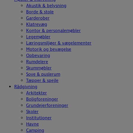
Akustik & belysning
Borde & stole
Garderober
Klatrevæg
Kontor & personalemøbler
Legemøbler
Læringsmiljøer & vægelementer
Motorik og bevægelse
Opbevaring
Rumdelere
Skummøbler
Sove & puslerum
Tæpper & spejle
Rådgivning
Arkitekter
Boligforeninger
Grundejerforeninger
Skoler
Institutioner
Havne
Camping