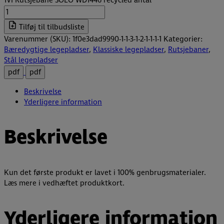
1VI Rutsjebane SOLO WD1446 recycled antal
Tilføj til tilbudsliste
Varenummer (SKU):
1f0e3dad9990-1-1-3-1-2-1-1-1-1
Kategorier:
Bæredygtige legepladser
,
Klassiske legepladser
,
Rutsjebaner
,
Stål legepladser
pdf
pdf
Beskrivelse
Yderligere information
Beskrivelse
Kun det første produkt er lavet i 100% genbrugsmaterialer.
Læs mere i vedhæftet produktkort.
Yderligere information