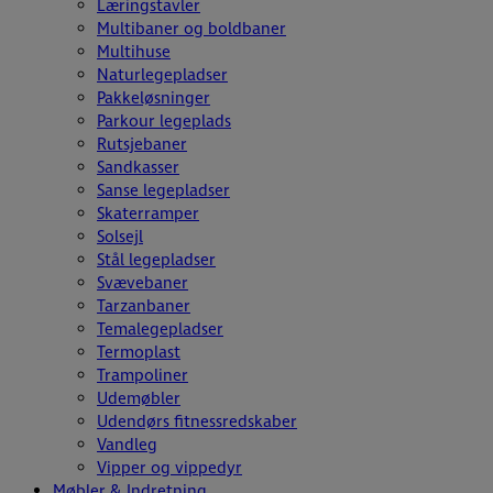
Læringstavler
Multibaner og boldbaner
Multihuse
Naturlegepladser
Pakkeløsninger
Parkour legeplads
Rutsjebaner
Sandkasser
Sanse legepladser
Skaterramper
Solsejl
Stål legepladser
Svævebaner
Tarzanbaner
Temalegepladser
Termoplast
Trampoliner
Udemøbler
Udendørs fitnessredskaber
Vandleg
Vipper og vippedyr
Møbler & Indretning