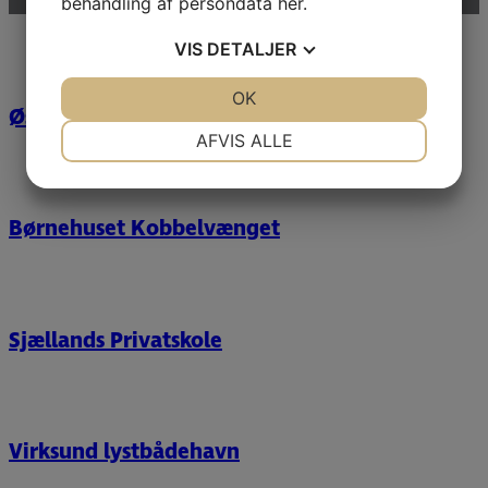
behandling af persondata
her
.
VIS
DETALJER
JA
NEJ
OK
JA
NEJ
Østre Anlæg
NØDVENDIGE
PRÆFERENCER
AFVIS ALLE
JA
NEJ
JA
NEJ
MARKETING
STATISTIK
Børnehuset Kobbelvænget
Sjællands Privatskole
Virksund lystbådehavn