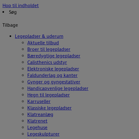
Hop til indholdet
Søg
Tilbage
Legepladser & uderum
Aktuelle tilbud
Broer til legepladser
Bæredygtige legepladser
Calisthenics udstyr
Elektroniske legepladser
Faldunderlag og kanter
Gynger og gyngestativer
Handicapvenlige legepladser
Hegn til legepladser
Karruseller
Klassiske legepladser
Klatreanlæg
Klatrenet
Legehuse
Legeskulpturer