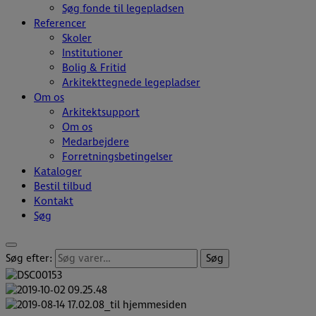
Søg fonde til legepladsen
Referencer
Skoler
Institutioner
Bolig & Fritid
Arkitekttegnede legepladser
Om os
Arkitektsupport
Om os
Medarbejdere
Forretningsbetingelser
Kataloger
Bestil tilbud
Kontakt
Søg
Søg efter:
Søg