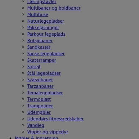
Læringstavler
Multibaner og boldbaner
Multihuse
Naturlegepladser
Pakkeløsninger
Parkour legeplads
Rutsjebaner
Sandkasser
Sanse legepladser
Skaterramper
Solsejl
Stål legepladser
Svævebaner
Tarzanbaner
Temalegepladser
Termoplast
Trampoliner
Udemøbler
Udendørs fitnessredskaber
Vandleg
Vipper og vippedyr
Møbler & Indretning