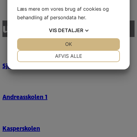
Læs mere
Læs mere om vores brug af cookies og
behandling af persondata
her
.
udvalgte referencer
VIS
DETALJER
JA
NEJ
OK
JA
NEJ
NØDVENDIGE
PRÆFERENCER
AFVIS ALLE
Sjællands Privatskole
JA
NEJ
JA
NEJ
MARKETING
STATISTIK
Andreasskolen 1
Kasperskolen