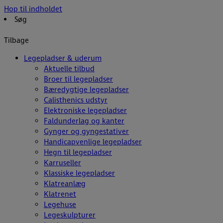
Hop til indholdet
Søg
Tilbage
Legepladser & uderum
Aktuelle tilbud
Broer til legepladser
Bæredygtige legepladser
Calisthenics udstyr
Elektroniske legepladser
Faldunderlag og kanter
Gynger og gyngestativer
Handicapvenlige legepladser
Hegn til legepladser
Karruseller
Klassiske legepladser
Klatreanlæg
Klatrenet
Legehuse
Legeskulpturer