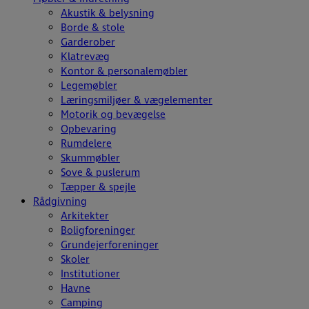
Akustik & belysning
Borde & stole
Garderober
Klatrevæg
Kontor & personalemøbler
Legemøbler
Læringsmiljøer & vægelementer
Motorik og bevægelse
Opbevaring
Rumdelere
Skummøbler
Sove & puslerum
Tæpper & spejle
Rådgivning
Arkitekter
Boligforeninger
Grundejerforeninger
Skoler
Institutioner
Havne
Camping