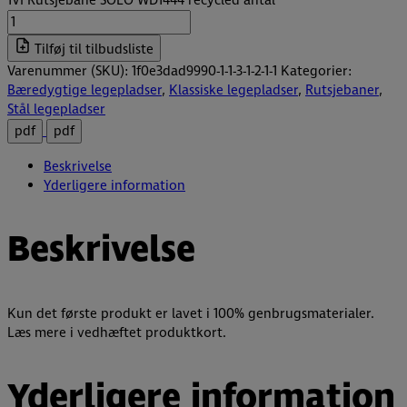
1VI Rutsjebane SOLO WD1444 recycled antal
Tilføj til tilbudsliste
Varenummer (SKU):
1f0e3dad9990-1-1-3-1-2-1-1
Kategorier:
Bæredygtige legepladser
,
Klassiske legepladser
,
Rutsjebaner
,
Stål legepladser
pdf
pdf
Beskrivelse
Yderligere information
Beskrivelse
Kun det første produkt er lavet i 100% genbrugsmaterialer.
Læs mere i vedhæftet produktkort.
Yderligere information