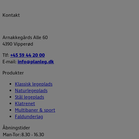
Kontakt
Arnakkegårds Alle 60
4390 Vipperød
Tlf:
+45 59 44 20 00
E-mail:
info@planleg.dk
Produkter
Klassisk legeplads
Naturlegeplads
Stål legeplads
Klatrenet
Multibaner & sport
Faldunderlag
Åbningstider
Man-Tor:
8.30 - 16.30