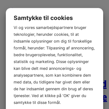
Læs mere
Samtykke til cookies
Vi og vores samarbejdspartnere bruger
GFP rutsjebane.
teknologier, herunder cookies, til at
tilpasset til bakke
indsamle oplysninger om dig til forskellige
formål, herunder: Tilpasning af annoncering,
bedre brugeroplevelse, funktionalitet,
statistik og marketing. Disse oplysninger
Læs mere
kan blive delt med annoncerings- og
analysepartnere, som kan kombinere dem
Buet rutsjebane med
med data, du tidligere har givet dem eller
de har indsamlet gennem din brug af deres
sidepaneler og bølge
tjenester. Ved at klikke på 'OK' giver du
samtykke til disse formål.