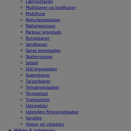
Læringstavler
Multibaner og boldbaner
Multihuse
Naturlegepladser
Pakkeløsninger
Parkour legeplads
Rutsjebaner
Sandkasser
Sanse legepladser
Skaterramper
Solsejl
Stål legepladser
Svævebaner
Tarzanbaner
Temalegepladser
Termoplast
Trampoliner
Udemøbler
Udendørs fitnessredskaber
Vandleg
Vipper og vippedyr
Møbler & Indretning