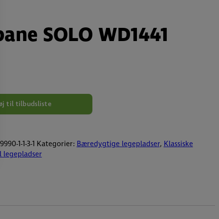
ebane SOLO WD1441
øj til tilbudsliste
990-1-1-3-1
Kategorier:
Bæredygtige legepladser
,
Klassiske
l legepladser