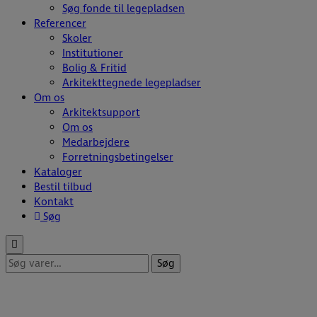
Søg fonde til legepladsen
Referencer
Skoler
Institutioner
Bolig & Fritid
Arkitekttegnede legepladser
Om os
Arkitektsupport
Om os
Medarbejdere
Forretningsbetingelser
Kataloger
Bestil tilbud
Kontakt
Søg
Søg
Søg
efter: