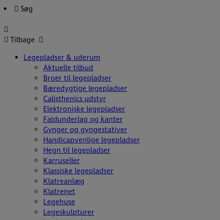
Hop
Søg
til
indholdet
Tilbage
Legepladser & uderum
Aktuelle tilbud
Broer til legepladser
Bæredygtige legepladser
Calisthenics udstyr
Elektroniske legepladser
Faldunderlag og kanter
Gynger og gyngestativer
Handicapvenlige legepladser
Hegn til legepladser
Karruseller
Klassiske legepladser
Klatreanlæg
Klatrenet
Legehuse
Legeskulpturer