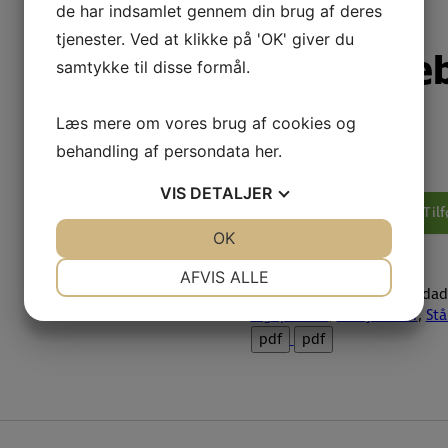
de har indsamlet gennem din brug af deres
tjenester. Ved at klikke på 'OK' giver du
1VI Rutsj
samtykke til disse formål.
recycled
Læs mere om vores brug af cookies og
behandling af persondata
her
.
1VI
VIS
DETALJER
Rutsjebane
Tilf
SOLO
JA
NEJ
OK
JA
NEJ
WD1441
NØDVENDIGE
PRÆFERENCER
recycled
AFVIS ALLE
Varenummer (SKU):
1f0e3dad9
antal
JA
NEJ
JA
NEJ
legepladser
,
Rutsjebaner
,
Stå
pdf
pdf
MARKETING
STATISTIK