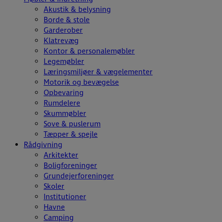
Akustik & belysning
Borde & stole
Garderober
Klatrevæg
Kontor & personalemøbler
Legemøbler
Læringsmiljøer & vægelementer
Motorik og bevægelse
Opbevaring
Rumdelere
Skummøbler
Sove & puslerum
Tæpper & spejle
Rådgivning
Arkitekter
Boligforeninger
Grundejerforeninger
Skoler
Institutioner
Havne
Camping