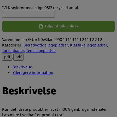
1VI Kravlerør med stige 0812 recycled antal
Tilføj til tilbudsliste
Varenummer (SKU):
1f0e3dad9990-1-1-1-1-1-1-1-1-2-1-1-1-2-2-1-2
Kategorier:
Bæredygtige legepladser
,
Klassiske legepladser
,
Tarzanbaner
,
Temalegepladser
pdf
pdf
Beskrivelse
Yderligere information
Beskrivelse
Kun det første produkt er lavet i 100% genbrugsmaterialer.
Læs mere i vedhæftet produktkort.