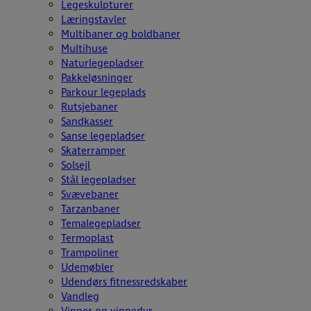
Legeskulpturer
Læringstavler
Multibaner og boldbaner
Multihuse
Naturlegepladser
Pakkeløsninger
Parkour legeplads
Rutsjebaner
Sandkasser
Sanse legepladser
Skaterramper
Solsejl
Stål legepladser
Svævebaner
Tarzanbaner
Temalegepladser
Termoplast
Trampoliner
Udemøbler
Udendørs fitnessredskaber
Vandleg