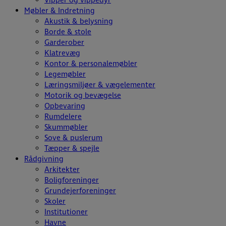
Vipper og vippedyr
Møbler & Indretning
Akustik & belysning
Borde & stole
Garderober
Klatrevæg
Kontor & personalemøbler
Legemøbler
Læringsmiljøer & vægelementer
Motorik og bevægelse
Opbevaring
Rumdelere
Skummøbler
Sove & puslerum
Tæpper & spejle
Rådgivning
Arkitekter
Boligforeninger
Grundejerforeninger
Skoler
Institutioner
Havne