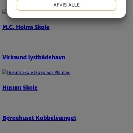
NØDVENDIGE
PRÆFERENCER
AFVIS ALLE
JA
NEJ
JA
NEJ
MARKETING
STATISTIK
M.C. Holms Skole
Virksund lystbådehavn
Husum Skole
Børnehuset Kobbelvænget