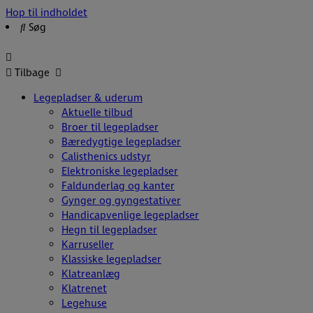
Hop til indholdet
Søg
Tilbage
Legepladser & uderum
Aktuelle tilbud
Broer til legepladser
Bæredygtige legepladser
Calisthenics udstyr
Elektroniske legepladser
Faldunderlag og kanter
Gynger og gyngestativer
Handicapvenlige legepladser
Hegn til legepladser
Karruseller
Klassiske legepladser
Klatreanlæg
Klatrenet
Legehuse