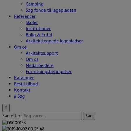
Camping
Søg fonde til legepladsen
Referencer
Skoler
Institutioner
Bolig & Fritid
Arkitekttegnede legepladser
Om os
Arkitektsupport
Om os
Medarbejdere
Forretningsbetingelser
Kataloger
Bestil tilbud
Kontakt
Søg
Søg efter:
Søg