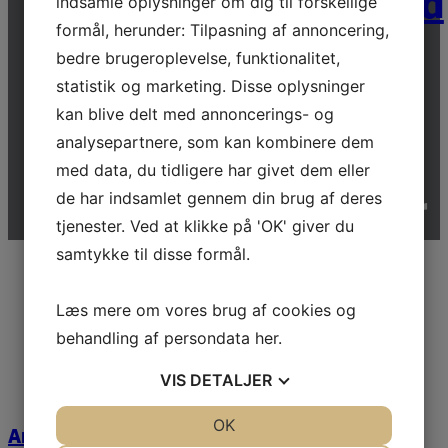
Kakerlakkerne
Birkenfeld
indsamle oplysninger om dig til forskellige
formål, herunder: Tilpasning af annoncering,
bedre brugeroplevelse, funktionalitet,
Læs mere
Læs mere
statistik og marketing. Disse oplysninger
kan blive delt med annoncerings- og
analysepartnere, som kan kombinere dem
udvalgte
med data, du tidligere har givet dem eller
referencer
Brocken
de har indsamlet gennem din brug af deres
tjenester. Ved at klikke på 'OK' giver du
samtykke til disse formål.
Læs mere
Læs mere om vores brug af cookies og
Kasperskolen
behandling af persondata
her
.
VIS
DETALJER
JA
NEJ
OK
JA
NEJ
Andreasskolen 1