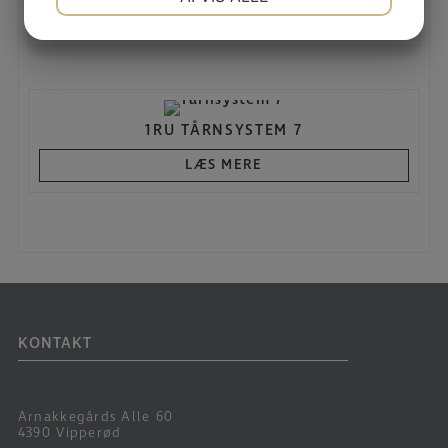
LÆS MERE
JA
NEJ
JA
NEJ
MARKETING
STATISTIK
1RU TÅRNSYSTEM 7
LÆS MERE
KONTAKT
Arnakkegårds Alle 60
4390 Vipperød