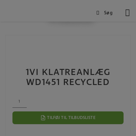
Søg
Produkter
Hop
til
indholdet
1VI KLATREANLÆG
WD1451 RECYCLED
1VI
Klatreanlæg
WD1451
TILFØJ TIL TILBUDSLISTE
recycled
antal