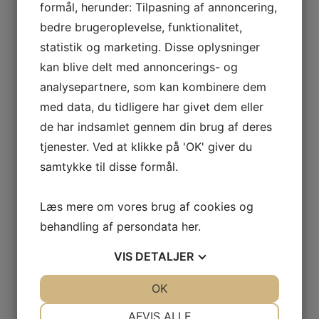
produktkort.
formål, herunder: Tilpasning af annoncering,
bedre brugeroplevelse, funktionalitet,
statistik og marketing. Disse oplysninger
YDERLIGERE INFORMATION
kan blive delt med annoncerings- og
Filtrer efter
analysepartnere, som kan kombinere dem
Klassisk
type
med data, du tidligere har givet dem eller
de har indsamlet gennem din brug af deres
tjenester. Ved at klikke på 'OK' giver du
RELATEREDE VARER
samtykke til disse formål.
1RU MINISYSTEM 22
Læs mere om vores brug af cookies og
behandling af persondata
her
.
LÆS MERE
VIS
DETALJER
JA
NEJ
OK
JA
NEJ
1RU TÅRNSYSTEM 61
NØDVENDIGE
PRÆFERENCER
AFVIS ALLE