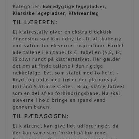
Kategorier:
Bæredygtige legepladser
,
Klassiske legepladser
,
Klatreanlæg
TIL LÆREREN:
Et klatrestativ giver en ekstra didaktisk
dimension som kan udnyttes til at skabe ny
motivation for eleverne: Inspiration: -Fordel
alle tallene i en tabel fx 4- tabellen (4,8, 12,
16 osv.) rundt på klatrestativet. Her gælder
det om at finde tallene i den rigtige
rækkefølge. Evt. som stafet med to hold. -
Kryds og bolle med trøjer der placeres på
forhånd 9 aftalte steder. -Brug klatrestativet
som en del af en forhindringsbane. Nu skal
eleverne i hold bringe en spand vand
gennem banen.
TIL PÆDAGOGEN:
Et klatrenet kan give lidt udfordringer, da
der kan være stor forskel på børnenes