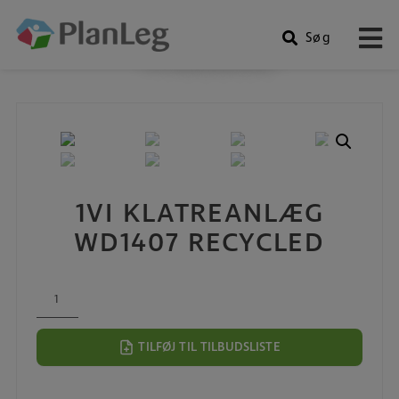
Søg
Produkter
Hop
til
indholdet
1VI KLATREANLÆG
WD1407 RECYCLED
1VI
Klatreanlæg
WD1407
TILFØJ TIL TILBUDSLISTE
recycled
antal