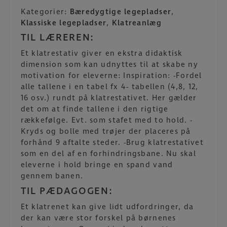
Kategorier:
Bæredygtige legepladser
,
Klassiske legepladser
,
Klatreanlæg
TIL LÆREREN:
Et klatrestativ giver en ekstra didaktisk
dimension som kan udnyttes til at skabe ny
motivation for eleverne: Inspiration: -Fordel
alle tallene i en tabel fx 4- tabellen (4,8, 12,
16 osv.) rundt på klatrestativet. Her gælder
det om at finde tallene i den rigtige
rækkefølge. Evt. som stafet med to hold. -
Kryds og bolle med trøjer der placeres på
forhånd 9 aftalte steder. -Brug klatrestativet
som en del af en forhindringsbane. Nu skal
eleverne i hold bringe en spand vand
gennem banen.
TIL PÆDAGOGEN:
Et klatrenet kan give lidt udfordringer, da
der kan være stor forskel på børnenes