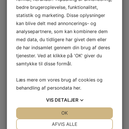
produktkort.
bedre brugeroplevelse, funktionalitet,
statistik og marketing. Disse oplysninger
RELATEREDE VARER
kan blive delt med annoncerings- og
analysepartnere, som kan kombinere dem
KLATREVÆG, TIL VÆGMONTERING
med data, du tidligere har givet dem eller
de har indsamlet gennem din brug af deres
LÆS MERE
tjenester. Ved at klikke på 'OK' giver du
samtykke til disse formål.
Læs mere om vores brug af cookies og
KLATREVÆG MED AFSKÆRMNING
behandling af persondata
her
.
LÆS MERE
VIS
DETALJER
JA
NEJ
OK
JA
NEJ
NØDVENDIGE
PRÆFERENCER
AFVIS ALLE
TÅRNSYSTEM 40 NATUR