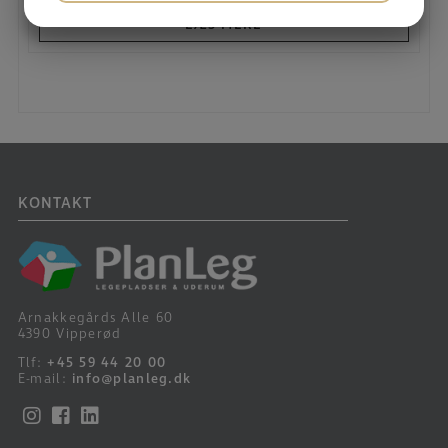
JA
NEJ
JA
NEJ
LÆS MERE
MARKETING
STATISTIK
KONTAKT
Arnakkegårds Alle 60
4390 Vipperød
Tlf:
+45 59 44 20 00
E-mail:
info@planleg.dk