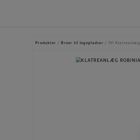
Hop
til
indholdet
Produkter
/
Broer til legepladser
/ 1VI Klatreanlæ