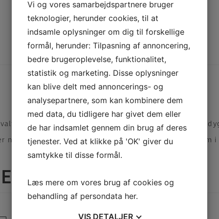
Vi og vores samarbejdspartnere bruger
PDF
teknologier, herunder cookies, til at
indsamle oplysninger om dig til forskellige
formål, herunder: Tilpasning af annoncering,
Beskrivelse
Yderligere information
bedre brugeroplevelse, funktionalitet,
statistik og marketing. Disse oplysninger
kan blive delt med annoncerings- og
analysepartnere, som kan kombinere dem
med data, du tidligere har givet dem eller
orvaltes i overensstemmelse med principperne for bæredyg
de har indsamlet gennem din brug af deres
 naturlige olier, der beskytter træet, så vi bruger dem i
tjenester. Ved at klikke på 'OK' giver du
samtykke til disse formål.
RER
Læs mere om vores brug af cookies og
behandling af persondata
her
.
9FH HÆNGEBRO
VIS
DETALJER