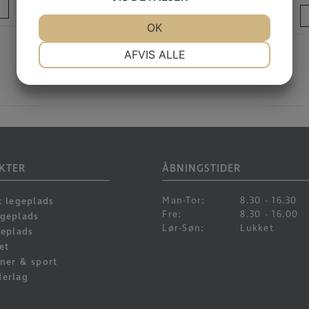
LÆS MERE
JA
NEJ
OK
JA
NEJ
NØDVENDIGE
PRÆFERENCER
AFVIS ALLE
JA
NEJ
JA
NEJ
MARKETING
STATISTIK
KTER
ÅBNINGSTIDER
Man-Tor:
8.30 - 16.30
k legeplads
Fre:
8.30 - 16.00
egeplads
Lør-Søn:
Lukket
geplads
et
ner & sport
derlag