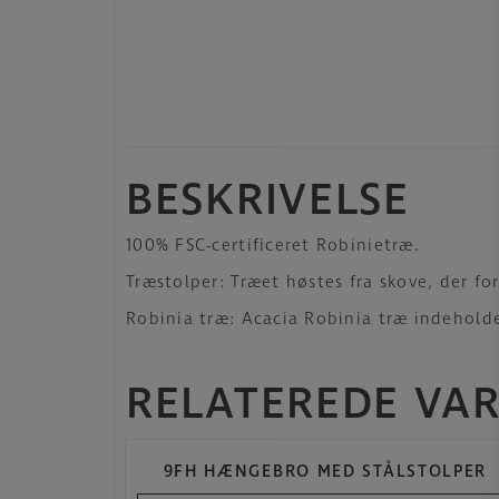
BESKRIVELSE
100% FSC-certificeret Robinietræ.
Træstolper: Træet høstes fra skove, der f
Robinia træ: Acacia Robinia træ indeholder
RELATEREDE VA
9FH HÆNGEBRO MED STÅLSTOLPER