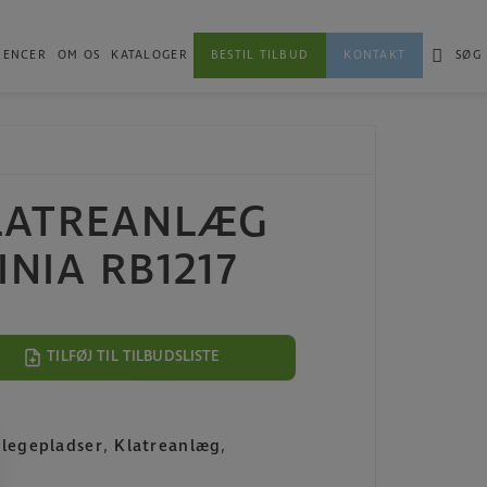
RENCER
OM OS
KATALOGER
BESTIL TILBUD
KONTAKT
SØG
KLATREANLÆG
INIA RB1217
TILFØJ TIL TILBUDSLISTE
l legepladser
,
Klatreanlæg
,