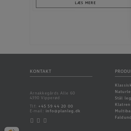
LÆS MERE
KONTAKT
PRODU
Klassis
Naturl
Arnakkegårds Alle 60
4390 Vipperød
Stål le
Klatren
Tlf:
+45 59 44 20 00
E-mail:
info@planleg.dk
Multiba
Faldun