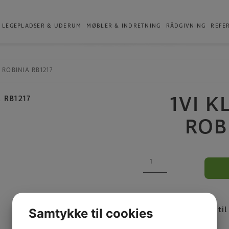
Produkter
LEGEPLADSER & UDERUM
MØBLER & INDRETNING
RÅDGIVNING
REFE
g ROBINIA RB1217
1VI 
ROB
1VI
Klatreanlæg
ROBINIA
RB1217
antal
Kategorier:
Broer ti
Samtykke til cookies
Naturlegepladser