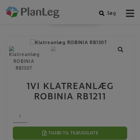
Søg
Produkter
Hop
til
indholdet
1VI KLATREANLÆG
ROBINIA RB1211
1VI
Klatreanlæg
ROBINIA
TILFØJ TIL TILBUDSLISTE
RB1211