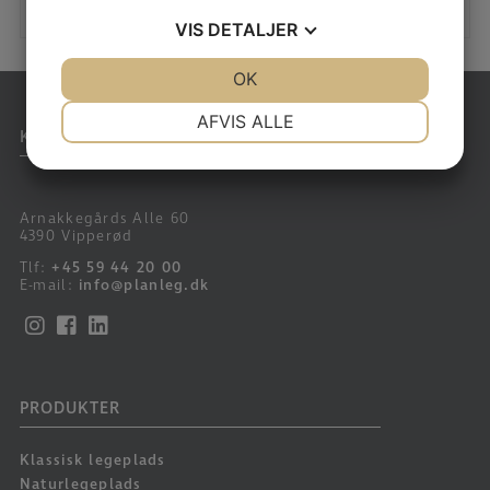
VIS
DETALJER
JA
NEJ
OK
JA
NEJ
NØDVENDIGE
PRÆFERENCER
AFVIS ALLE
KONTAKT
JA
NEJ
JA
NEJ
MARKETING
STATISTIK
Arnakkegårds Alle 60
4390 Vipperød
Tlf:
+45 59 44 20 00
E-mail:
info@planleg.dk
PRODUKTER
Klassisk legeplads
Naturlegeplads