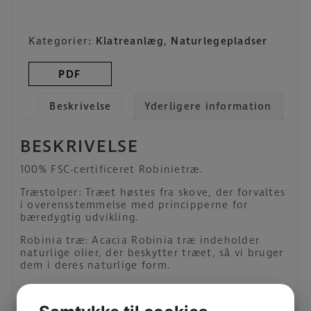
antal
Kategorier:
Klatreanlæg
,
Naturlegepladser
PDF
Beskrivelse
Yderligere information
BESKRIVELSE
100% FSC-certificeret Robinietræ.
Træstolper: Træet høstes fra skove, der forvaltes
i overensstemmelse med principperne for
bæredygtig udvikling.
Robinia træ: Acacia Robinia træ indeholder
naturlige olier, der beskytter træet, så vi bruger
dem i deres naturlige form.