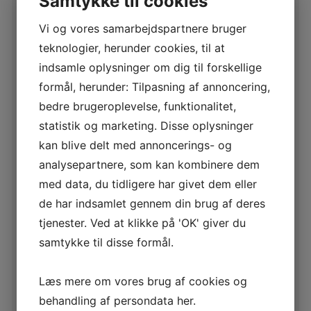
RELATEREDE VARER
Samtykke til cookies
Vi og vores samarbejdspartnere bruger
1RU TÅRNSYSTEM 1
teknologier, herunder cookies, til at
indsamle oplysninger om dig til forskellige
LÆS MERE
formål, herunder: Tilpasning af annoncering,
bedre brugeroplevelse, funktionalitet,
statistik og marketing. Disse oplysninger
1RU MINISYSTEM 4
kan blive delt med annoncerings- og
analysepartnere, som kan kombinere dem
LÆS MERE
med data, du tidligere har givet dem eller
de har indsamlet gennem din brug af deres
tjenester. Ved at klikke på 'OK' giver du
samtykke til disse formål.
1RU TÅRNSYSTEM 7
LÆS MERE
Læs mere om vores brug af cookies og
behandling af persondata
her
.