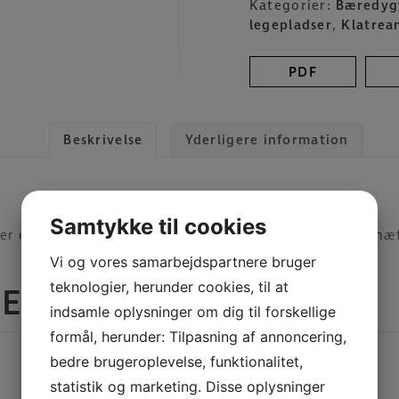
Kategorier:
Bæredygt
antal
legepladser
,
Klatrea
PDF
Beskrivelse
Yderligere information
Samtykke til cookies
er er lavet i 100% genbrugsmaterialer. Læs mere i vedhæ
Vi og vores samarbejdspartnere bruger
teknologier, herunder cookies, til at
RER
indsamle oplysninger om dig til forskellige
formål, herunder: Tilpasning af annoncering,
bedre brugeroplevelse, funktionalitet,
statistik og marketing. Disse oplysninger