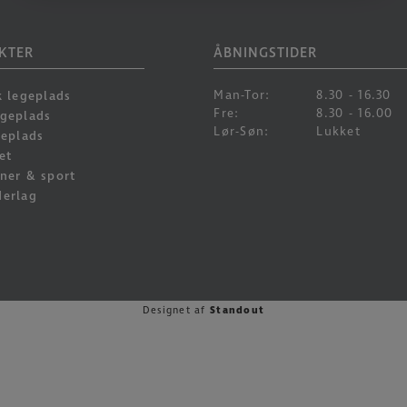
KTER
ÅBNINGSTIDER
Man-Tor:
8.30 - 16.30
k legeplads
Fre:
8.30 - 16.00
egeplads
Lør-Søn:
Lukket
geplads
et
ner & sport
derlag
Designet af
Standout