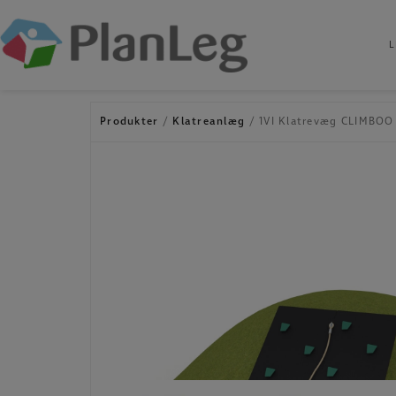
L
Hop
til
indholdet
Produkter
/
Klatreanlæg
/ 1VI Klatrevæg CLIMBOO