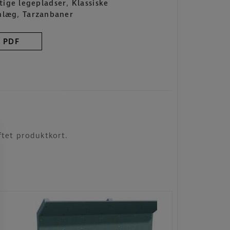
ige legepladser
,
Klassiske
nlæg
,
Tarzanbaner
PDF
ftet produktkort.