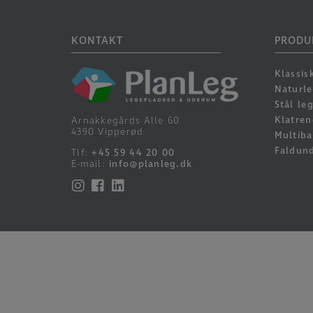
KONTAKT
PRODU
Klassis
Naturl
Stål le
Klatren
Arnakkegårds Alle 60
4390 Vipperød
Multiba
Faldun
Tlf:
+45 59 44 20 00
E-mail:
info@planleg.dk