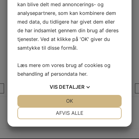
kan blive delt med annoncerings- og
analysepartnere, som kan kombinere dem
med data, du tidligere har givet dem eller
de har indsamlet gennem din brug af deres
tjenester. Ved at klikke på 'OK' giver du
samtykke til disse formål.
Læs mere om vores brug af cookies og
behandling af persondata
her
.
KLATREVÆG, TIL VÆGMONTERING
VIS
DETALJER
LÆS MERE
JA
NEJ
OK
JA
NEJ
NØDVENDIGE
PRÆFERENCER
AFVIS ALLE
JA
NEJ
JA
NEJ
MARKETING
STATISTIK