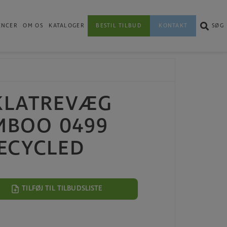
ENCER
OM OS
KATALOGER
BESTIL TILBUD
KONTAKT
SØG
 KLATREVÆG
MBOO 0499
ECYCLED
TILFØJ TIL TILBUDSLISTE