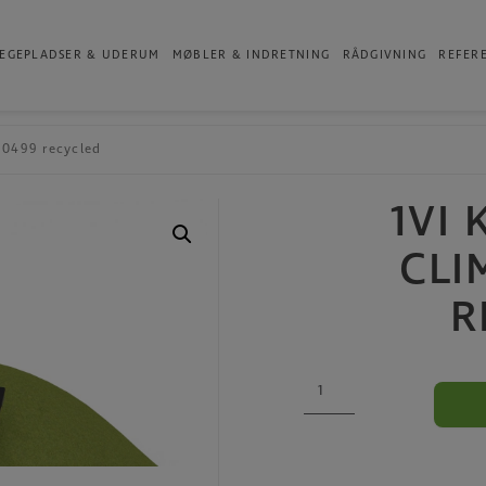
Produkter
EGEPLADSER & UDERUM
MØBLER & INDRETNING
RÅDGIVNING
REFER
 0499 recycled
1VI
CLI
R
1VI
Klatrevæg
CLIMBOO
0499
recycled