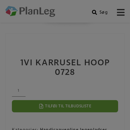
Søg
Produkter
Hop
til
indholdet
1VI KARRUSEL HOOP
0728
1VI
Karrusel
Hoop
TILFØJ TIL TILBUDSLISTE
0728
antal
Kategorier:
Handicapvenlige legepladser
,