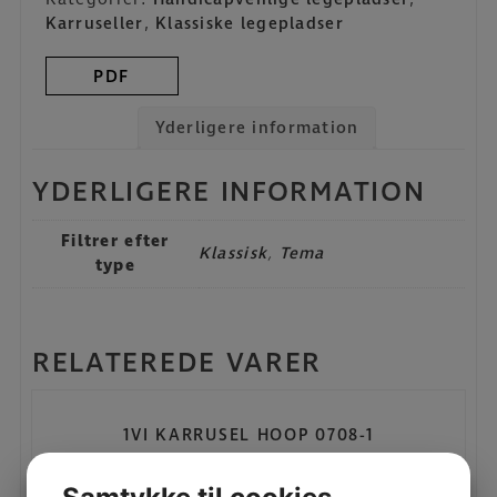
Karruseller
,
Klassiske legepladser
PDF
Yderligere information
YDERLIGERE INFORMATION
Filtrer efter
Klassisk
,
Tema
type
RELATEREDE VARER
1VI KARRUSEL HOOP 0708-1
LÆS MERE