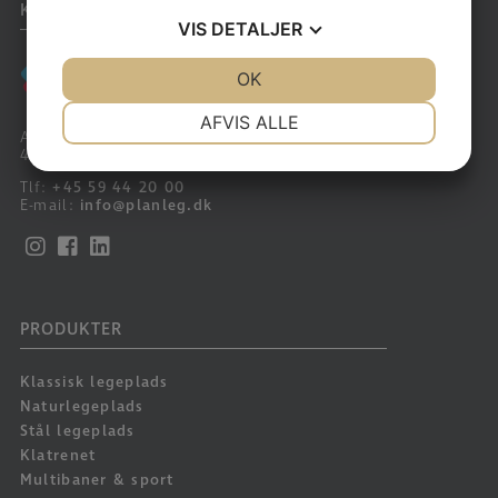
KONTAKT
VIS
DETALJER
JA
NEJ
OK
JA
NEJ
NØDVENDIGE
PRÆFERENCER
AFVIS ALLE
Arnakkegårds Alle 60
4390 Vipperød
JA
NEJ
JA
NEJ
Tlf:
+45 59 44 20 00
MARKETING
STATISTIK
E-mail:
info@planleg.dk
PRODUKTER
Klassisk legeplads
Naturlegeplads
Stål legeplads
Klatrenet
Multibaner & sport