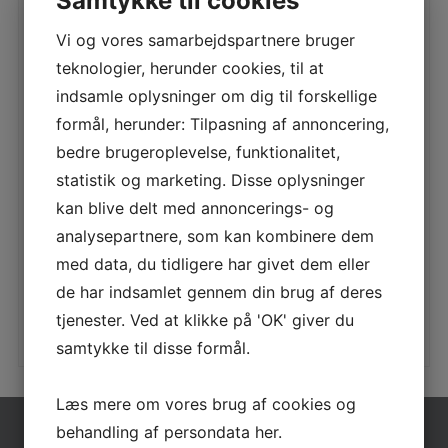
Samtykke til cookies
Vi og vores samarbejdspartnere bruger
teknologier, herunder cookies, til at
9FH FRØ KARRUSEL – REFERENCE
indsamle oplysninger om dig til forskellige
formål, herunder: Tilpasning af annoncering,
LÆS MERE
bedre brugeroplevelse, funktionalitet,
statistik og marketing. Disse oplysninger
kan blive delt med annoncerings- og
analysepartnere, som kan kombinere dem
NWS113 HAND CYCLE – SÆRLIGE BEHOV
med data, du tidligere har givet dem eller
LÆS MERE
de har indsamlet gennem din brug af deres
tjenester. Ved at klikke på 'OK' giver du
samtykke til disse formål.
Læs mere om vores brug af cookies og
behandling af persondata
her
.