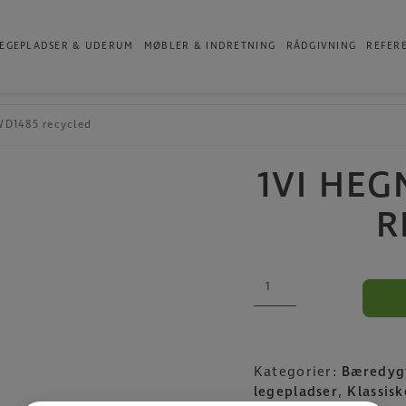
Produkter
EGEPLADSER & UDERUM
MØBLER & INDRETNING
RÅDGIVNING
REFER
WD1485 recycled
1VI HEG
R
1VI
Hegn
PARK
WD1485
recycled
Kategorier:
Bæredygt
antal
legepladser
,
Klassis