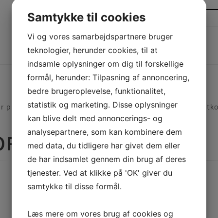
Samtykke til cookies
PDF
Vi og vores samarbejdspartnere bruger
teknologier, herunder cookies, til at
Beskrivelse
Yderligere information
indsamle oplysninger om dig til forskellige
formål, herunder: Tilpasning af annoncering,
bedre brugeroplevelse, funktionalitet,
statistik og marketing. Disse oplysninger
r produceret i genbrugsmaterialer. Læs mere i produktko
kan blive delt med annoncerings- og
analysepartnere, som kan kombinere dem
FORMATION
med data, du tidligere har givet dem eller
de har indsamlet gennem din brug af deres
tjenester. Ved at klikke på 'OK' giver du
samtykke til disse formål.
Læs mere om vores brug af cookies og