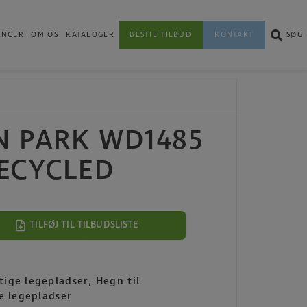
ENCER
OM OS
KATALOGER
BESTIL TILBUD
KONTAKT
SØG
N PARK WD1485
ECYCLED
TILFØJ TIL TILBUDSLISTE
ige legepladser
,
Hegn til
ke legepladser