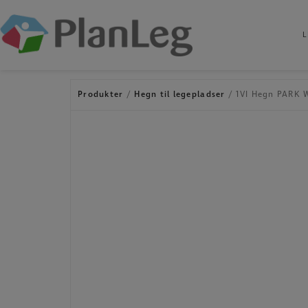
L
Hop
til
indholdet
Produkter
/
Hegn til legepladser
/ 1VI Hegn PARK 