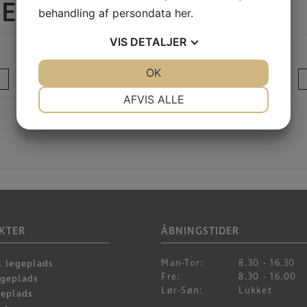
RER
behandling af persondata
her
.
VIS
DETALJER
1VI BALANCELEG SPRING 0627 RECYCLED
JA
NEJ
OK
JA
NEJ
LÆS MERE
NØDVENDIGE
PRÆFERENCER
AFVIS ALLE
JA
NEJ
JA
NEJ
MARKETING
STATISTIK
KTER
ÅBNINGSTIDER
Man-Tor:
8.30 - 16.30
k legeplads
Fre:
8.30 - 16.00
egeplads
Lør-Søn:
Lukket
geplads