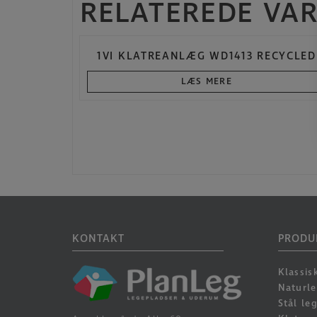
RELATEREDE VA
1VI KLATREANLÆG WD1413 RECYCLED
LÆS MERE
KONTAKT
PRODU
Klassis
Naturl
Stål le