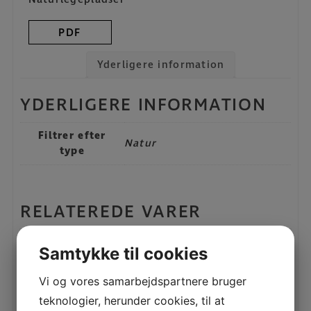
PDF
Yderligere information
YDERLIGERE INFORMATION
Filtrer efter
Natur
type
RELATEREDE VARER
3ST SIMIUS2 GYNGE
Samtykke til cookies
LÆS MERE
Vi og vores samarbejdspartnere bruger
teknologier, herunder cookies, til at