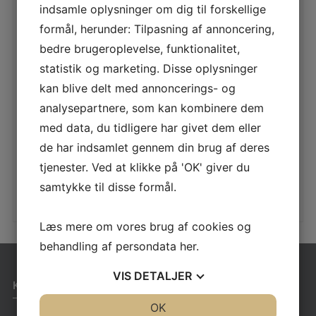
indsamle oplysninger om dig til forskellige
formål, herunder: Tilpasning af annoncering,
1VI GYNGESTATIV ST1422
bedre brugeroplevelse, funktionalitet,
LÆS MERE
statistik og marketing. Disse oplysninger
kan blive delt med annoncerings- og
analysepartnere, som kan kombinere dem
med data, du tidligere har givet dem eller
1VI LEGESTATIV ROBINIA RB1305
de har indsamlet gennem din brug af deres
LÆS MERE
tjenester. Ved at klikke på 'OK' giver du
samtykke til disse formål.
Læs mere om vores brug af cookies og
behandling af persondata
her
.
VIS
DETALJER
KONTAKT
JA
NEJ
OK
JA
NEJ