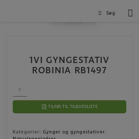
Søg
Produkter
Hop
til
indholdet
1VI GYNGESTATIV
ROBINIA RB1497
1VI
Gyngestativ
robinia
TILFØJ TIL TILBUDSLISTE
RB1497
antal
Kategorier:
Gynger og gyngestativer
,
Naturlegepladser