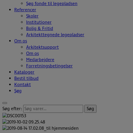
Søg fonde til legepladsen
Referencer
Skoler
Institutioner
Bolig & Fritid
Arkitekttegnede legepladser
Om os
Arkitektsupport
Om os
Medarbejdere
Forretningsbetingelser
Kataloger
Bestil tilbud
Kontakt
Søg
Søg efter:
Søg