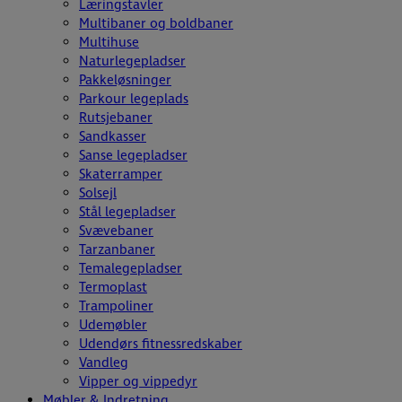
Læringstavler
Multibaner og boldbaner
Multihuse
Naturlegepladser
Pakkeløsninger
Parkour legeplads
Rutsjebaner
Sandkasser
Sanse legepladser
Skaterramper
Solsejl
Stål legepladser
Svævebaner
Tarzanbaner
Temalegepladser
Termoplast
Trampoliner
Udemøbler
Udendørs fitnessredskaber
Vandleg
Vipper og vippedyr
Møbler & Indretning