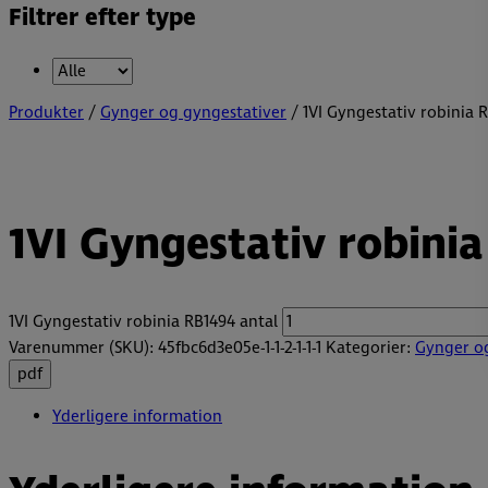
Filtrer efter type
Produkter
/
Gynger og gyngestativer
/ 1VI Gyngestativ robinia 
1VI Gyngestativ robini
1VI Gyngestativ robinia RB1494 antal
Varenummer (SKU):
45fbc6d3e05e-1-1-2-1-1-1
Kategorier:
Gynger og
pdf
Yderligere information