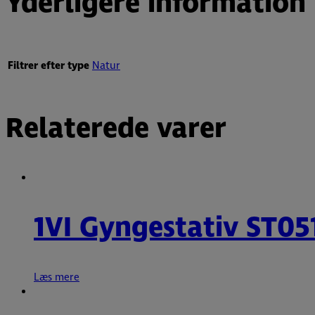
Yderligere information
Filtrer efter type
Natur
Relaterede varer
1VI Gyngestativ ST05
Læs mere