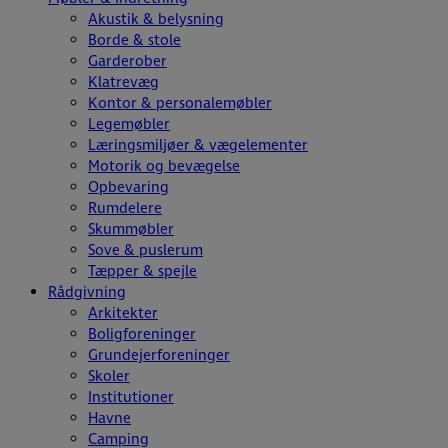
Akustik & belysning
Borde & stole
Garderober
Klatrevæg
Kontor & personalemøbler
Legemøbler
Læringsmiljøer & vægelementer
Motorik og bevægelse
Opbevaring
Rumdelere
Skummøbler
Sove & puslerum
Tæpper & spejle
Rådgivning
Arkitekter
Boligforeninger
Grundejerforeninger
Skoler
Institutioner
Havne
Camping