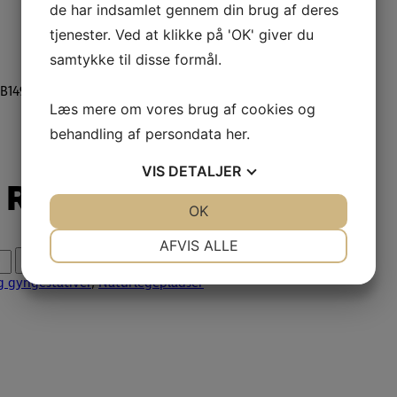
de har indsamlet gennem din brug af deres
tjenester. Ved at klikke på 'OK' giver du
samtykke til disse formål.
RB1494
Læs mere om vores brug af cookies og
behandling af persondata
her
.
VIS
DETALJER
a RB1494
JA
NEJ
OK
JA
NEJ
NØDVENDIGE
PRÆFERENCER
AFVIS ALLE
Tilføj til tilbudsliste
JA
NEJ
JA
NEJ
 gyngestativer
,
Naturlegepladser
MARKETING
STATISTIK