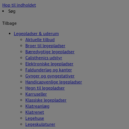
Hop til indholdet
Søg
Tilbage
Legepladser & uderum
Aktuelle tilbud
Broer til legepladser
Bæredygtige legepladser
Calisthenics udstyr
Elektroniske legepladser
Faldunderlag og kanter
Gynger og gyngestativer
Handicapvenlige legepladser
Hegn til legepladser
Karruseller
Klassiske legepladser
Klatreanlæg
Klatrenet
Legehuse
Legeskulpturer