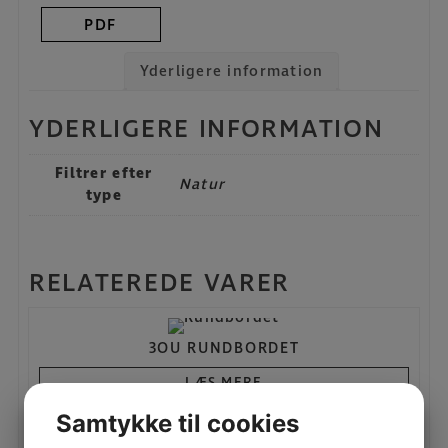
PDF
Yderligere information
YDERLIGERE INFORMATION
Filtrer efter
Natur
type
RELATEREDE VARER
3OU RUNDBORDET
LÆS MERE
Samtykke til cookies