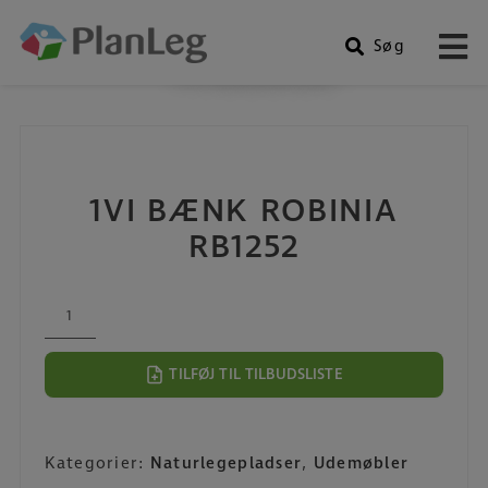
Søg
Produkter
Hop
til
indholdet
1VI BÆNK ROBINIA
RB1252
1VI
Bænk
Robinia
TILFØJ TIL TILBUDSLISTE
RB1252
antal
Kategorier:
Naturlegepladser
,
Udemøbler