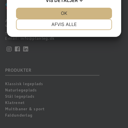
VIS
DETALJER
JA
NEJ
OK
JA
NEJ
Arnakkegårds Alle 60
NØDVENDIGE
PRÆFERENCER
AFVIS ALLE
4390 Vipperød
JA
NEJ
JA
NEJ
Tlf:
+45 59 44 20 00
E-mail:
info@planleg.dk
MARKETING
STATISTIK
PRODUKTER
Klassisk legeplads
Naturlegeplads
Stål legeplads
Klatrenet
Multibaner & sport
Faldunderlag