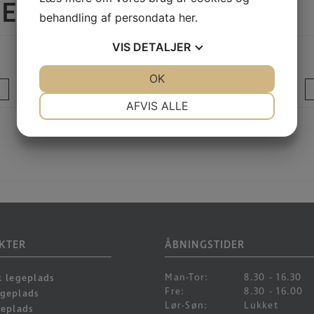
RER
behandling af persondata
her
.
VIS
DETALJER
TÅRNSYSTEM 40 NATUR
JA
NEJ
OK
JA
NEJ
LÆS MERE
NØDVENDIGE
PRÆFERENCER
AFVIS ALLE
JA
NEJ
JA
NEJ
MARKETING
STATISTIK
KTER
ÅBNINGSTIDER
Man-Tor:
8.30 - 16.30
k legeplads
Fre:
8.30 - 16.00
egeplads
Lør-Søn:
Lukket
geplads