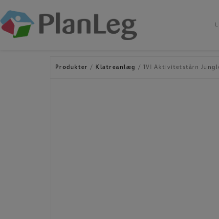
L
Hop
til
indholdet
Produkter
/
Klatreanlæg
/ 1VI Aktivitetstårn Jung