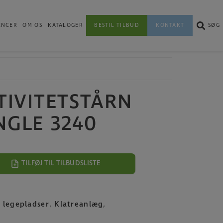
ENCER
OM OS
KATALOGER
BESTIL TILBUD
KONTAKT
SØG
KTIVITETSTÅRN
NGLE 3240
TILFØJ TIL TILBUDSLISTE
e legepladser
,
Klatreanlæg
,