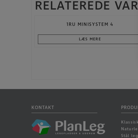
RELATEREDE VA
1RU MINISYSTEM 4
LÆS MERE
KONTAKT
PRODU
Klassis
Naturl
Stål le