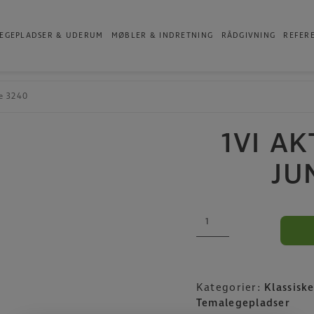
Produkter
EGEPLADSER & UDERUM
MØBLER & INDRETNING
RÅDGIVNING
REFER
le 3240
1VI A
JU
1VI
Aktivitetstårn
Jungle
3240
antal
Kategorier:
Klassisk
Temalegepladser