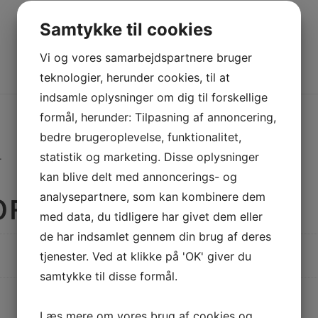
PDF
Samtykke til cookies
Vi og vores samarbejdspartnere bruger
teknologier, herunder cookies, til at
Beskrivelse
Yderligere information
indsamle oplysninger om dig til forskellige
formål, herunder: Tilpasning af annoncering,
bedre brugeroplevelse, funktionalitet,
.
statistik og marketing. Disse oplysninger
kan blive delt med annoncerings- og
analysepartnere, som kan kombinere dem
FORMATION
med data, du tidligere har givet dem eller
de har indsamlet gennem din brug af deres
tjenester. Ved at klikke på 'OK' giver du
samtykke til disse formål.
Læs mere om vores brug af cookies og