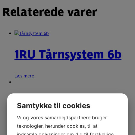
Relaterede varer
1RU Tårnsystem 6b
Læs mere
1RU Minisystem 22
Samtykke til cookies
Vi og vores samarbejdspartnere bruger
Læs mere
teknologier, herunder cookies, til at
indsamle oplysninger om dig til forskellige