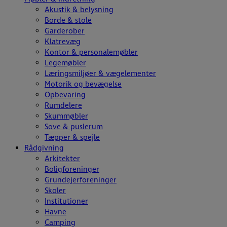
Akustik & belysning
Borde & stole
Garderober
Klatrevæg
Kontor & personalemøbler
Legemøbler
Læringsmiljøer & vægelementer
Motorik og bevægelse
Opbevaring
Rumdelere
Skummøbler
Sove & puslerum
Tæpper & spejle
Rådgivning
Arkitekter
Boligforeninger
Grundejerforeninger
Skoler
Institutioner
Havne
Camping