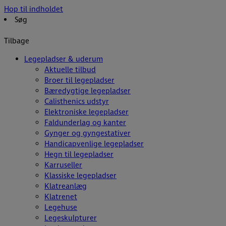
Hop til indholdet
Søg
Tilbage
Legepladser & uderum
Aktuelle tilbud
Broer til legepladser
Bæredygtige legepladser
Calisthenics udstyr
Elektroniske legepladser
Faldunderlag og kanter
Gynger og gyngestativer
Handicapvenlige legepladser
Hegn til legepladser
Karruseller
Klassiske legepladser
Klatreanlæg
Klatrenet
Legehuse
Legeskulpturer