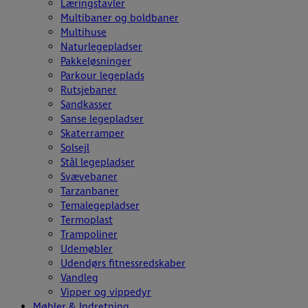
Læringstavler
Multibaner og boldbaner
Multihuse
Naturlegepladser
Pakkeløsninger
Parkour legeplads
Rutsjebaner
Sandkasser
Sanse legepladser
Skaterramper
Solsejl
Stål legepladser
Svævebaner
Tarzanbaner
Temalegepladser
Termoplast
Trampoliner
Udemøbler
Udendørs fitnessredskaber
Vandleg
Vipper og vippedyr
Møbler & Indretning