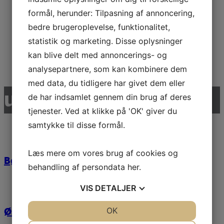
formål, herunder: Tilpasning af annoncering,
Udkigsposter
bedre brugeroplevelse, funktionalitet,
statistik og marketing. Disse oplysninger
kan blive delt med annoncerings- og
Læs mere
analysepartnere, som kan kombinere dem
med data, du tidligere har givet dem eller
udvalgte referencer
de har indsamlet gennem din brug af deres
tjenester. Ved at klikke på 'OK' giver du
samtykke til disse formål.
Læs mere om vores brug af cookies og
Børnehuset Kobbelvænget
behandling af persondata
her
.
VIS
DETALJER
Østre Anlæg
JA
NEJ
OK
JA
NEJ