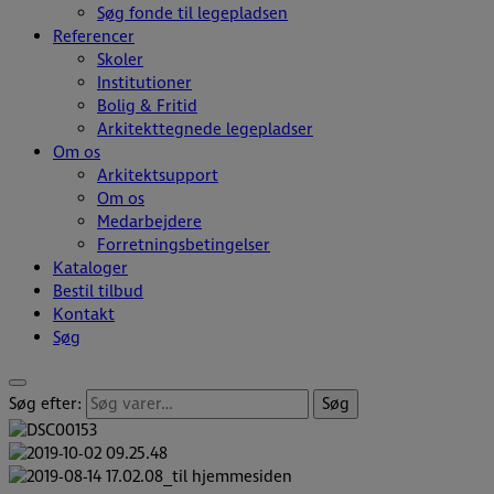
Søg fonde til legepladsen
Referencer
Skoler
Institutioner
Bolig & Fritid
Arkitekttegnede legepladser
Om os
Arkitektsupport
Om os
Medarbejdere
Forretningsbetingelser
Kataloger
Bestil tilbud
Kontakt
Søg
Søg efter:
Søg