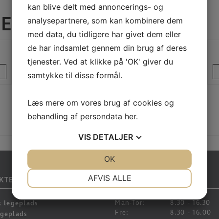
kan blive delt med annoncerings- og
RER
analysepartnere, som kan kombinere dem
med data, du tidligere har givet dem eller
de har indsamlet gennem din brug af deres
BOLDBANE DOBBELT- REFERENCE
tjenester. Ved at klikke på 'OK' giver du
LÆS MERE
samtykke til disse formål.
Læs mere om vores brug af cookies og
behandling af persondata
her
.
VIS
DETALJER
JA
NEJ
OK
JA
NEJ
NØDVENDIGE
PRÆFERENCER
AFVIS ALLE
KTER
ÅBNINGSTIDER
JA
NEJ
JA
NEJ
Man-Tor:
8.30 - 16.30
k legeplads
MARKETING
STATISTIK
Fre:
8.30 - 16.00
egeplads