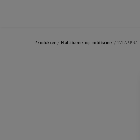
Hop
til
indholdet
Produkter
/
Multibaner og boldbaner
/ 1VI ARENA 