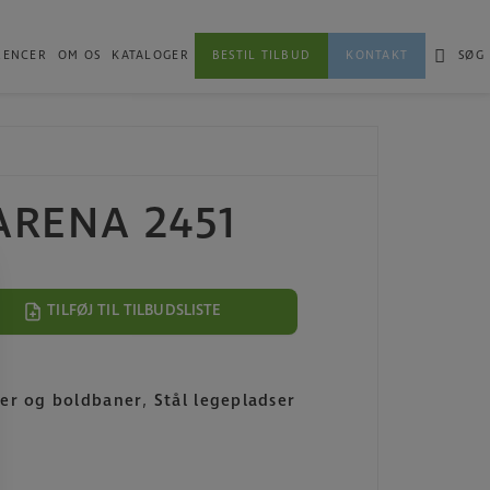
RENCER
OM OS
KATALOGER
BESTIL TILBUD
KONTAKT
SØG
 ARENA 2451
TILFØJ TIL TILBUDSLISTE
er og boldbaner
,
Stål legepladser