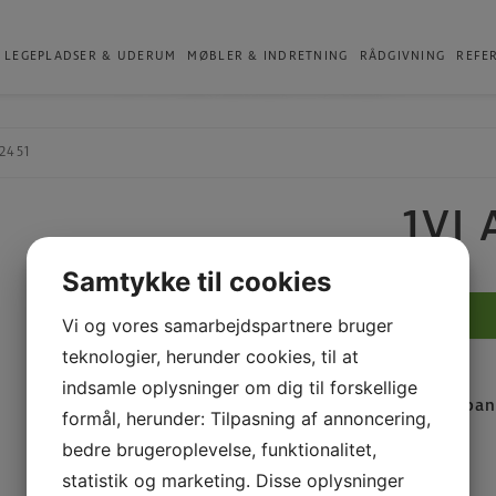
Produkter
LEGEPLADSER & UDERUM
MØBLER & INDRETNING
RÅDGIVNING
REFE
2451
1VI
Samtykke til cookies
1VI
ARENA
Vi og vores samarbejdspartnere bruger
2451
teknologier, herunder cookies, til at
antal
indsamle oplysninger om dig til forskellige
Kategorier:
Multiban
formål, herunder: Tilpasning af annoncering,
bedre brugeroplevelse, funktionalitet,
PDF
statistik og marketing. Disse oplysninger