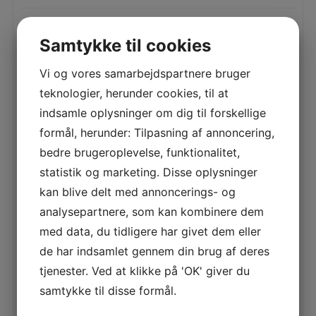
Samtykke til cookies
RELATEREDE VARER
Vi og vores samarbejdspartnere bruger
teknologier, herunder cookies, til at
HAJ
indsamle oplysninger om dig til forskellige
LÆS MERE
formål, herunder: Tilpasning af annoncering,
bedre brugeroplevelse, funktionalitet,
statistik og marketing. Disse oplysninger
kan blive delt med annoncerings- og
FRØ
analysepartnere, som kan kombinere dem
LÆS MERE
med data, du tidligere har givet dem eller
de har indsamlet gennem din brug af deres
tjenester. Ved at klikke på 'OK' giver du
samtykke til disse formål.
SPÆKHUGGER