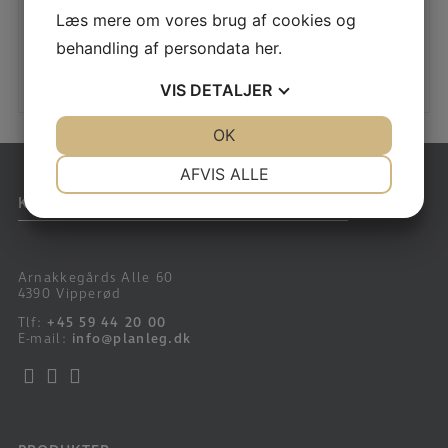
Læs mere om vores brug af cookies og
LÆS MERE
behandling af persondata
her
.
VIS
DETALJER
JA
NEJ
OK
JA
NEJ
NØDVENDIGE
PRÆFERENCER
AFVIS ALLE
KONTAKT
JA
NEJ
JA
NEJ
MARKETING
STATISTIK
Arnakkegårds Alle 60
4390 Vipperød
Tlf:
+45 59 44 20 00
E-mail:
info@planleg.dk