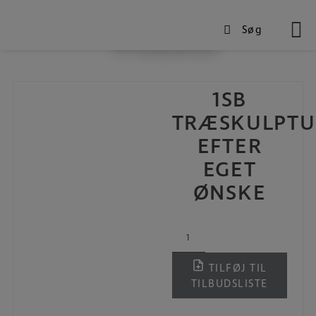
Søg
Produkter
Hop
til
indholdet
1SB
TRÆSKULPTU
EFTER
EGET
ØNSKE
1SB
Træskulptur
efter
TILFØJ TIL
eget
TILBUDSLISTE
ønske
antal