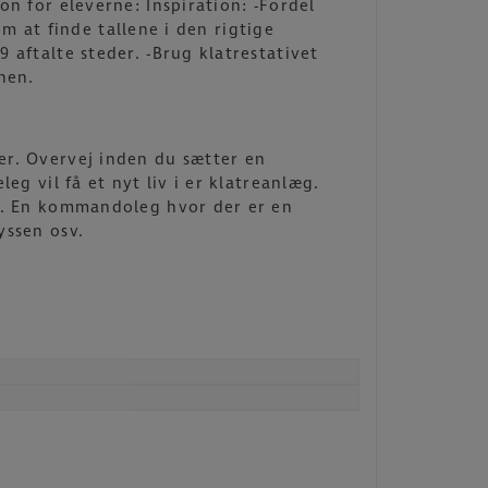
on for eleverne: Inspiration: -Fordel
om at finde tallene i den rigtige
 aftalte steder. -Brug klatrestativet
nen.
er. Overvej inden du sætter en
eg vil få et nyt liv i er klatreanlæg.
ib. En kommandoleg hvor der er en
yssen osv.