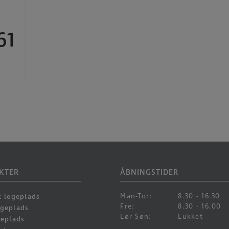
61
KTER
ÅBNINGSTIDER
Man-Tor:
8.30 - 16.30
k legeplads
Fre:
8.30 - 16.00
egeplads
Lør-Søn:
Lukket
geplads