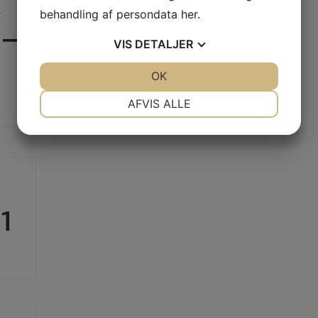
,
behandling af persondata
her
.
 –
VIS
DETALJER
JA
NEJ
OK
JA
NEJ
NØDVENDIGE
PRÆFERENCER
AFVIS ALLE
JA
NEJ
JA
NEJ
MARKETING
STATISTIK
1