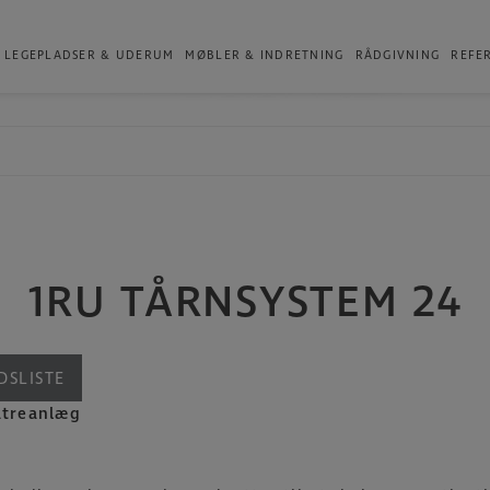
Produkter
LEGEPLADSER & UDERUM
MØBLER & INDRETNING
RÅDGIVNING
REFE
1RU TÅRNSYSTEM 24
DSLISTE
atreanlæg