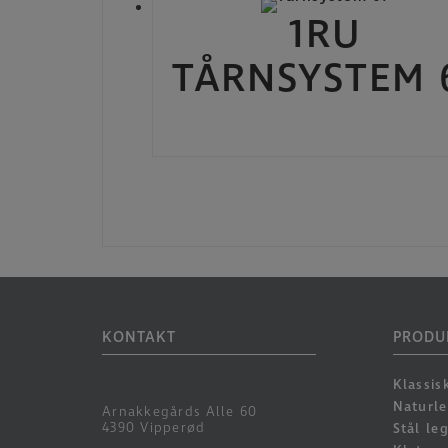
1RU
TÅRNSYSTEM 
KONTAKT
PRODU
Klassis
Naturl
Arnakkegårds Alle 60
4390 Vipperød
Stål le