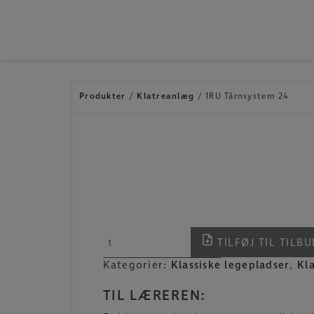
Hop
til
indholdet
Produkter
/
Klatreanlæg
/ 1RU Tårnsystem 24
1RU
TILFØJ TIL TILBU
Tårnsystem
Kategorier:
Klassiske legepladser
,
Kl
24
antal
TIL LÆREREN: