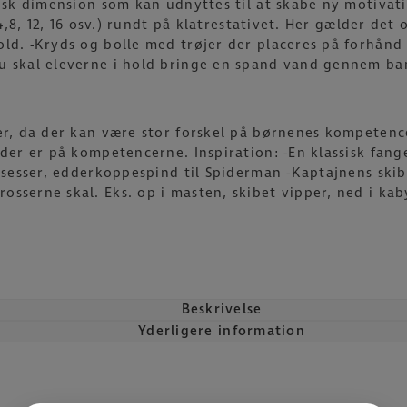
tisk dimension som kan udnyttes til at skabe ny motivati
(4,8, 12, 16 osv.) rundt på klatrestativet. Her gælder det 
ld. -Kryds og bolle med trøjer der placeres på forhånd 9
Nu skal eleverne i hold bringe en spand vand gennem ba
ger, da der kan være stor forskel på børnenes kompetenc
der er på kompetencerne. Inspiration: -En klassisk fangel
rinsesser, edderkoppespind til Spiderman -Kaptajnens sk
sserne skal. Eks. op i masten, skibet vipper, ned i kab
Beskrivelse
Yderligere information