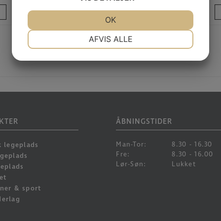
LÆS MERE
JA
NEJ
OK
JA
NEJ
NØDVENDIGE
PRÆFERENCER
AFVIS ALLE
JA
NEJ
JA
NEJ
MARKETING
STATISTIK
KTER
ÅBNINGSTIDER
Man-Tor:
8.30 - 16.30
k legeplads
Fre:
8.30 - 16.00
egeplads
Lør-Søn:
Lukket
geplads
et
ner & sport
derlag