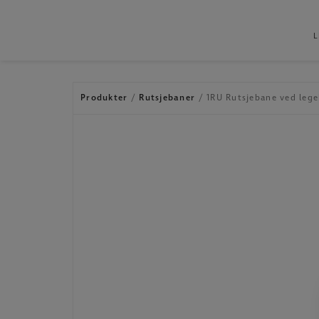
L
Hop
til
indholdet
Produkter
/
Rutsjebaner
/ 1RU Rutsjebane ved lege