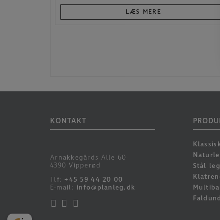
LÆS MERE
KONTAKT
PRODU
Klassis
Naturl
Arnakkegårds Alle 60
4390 Vipperød
Stål le
Klatren
Tlf:
+45 59 44 20 00
E-mail:
info@planleg.dk
Multiba
Faldun