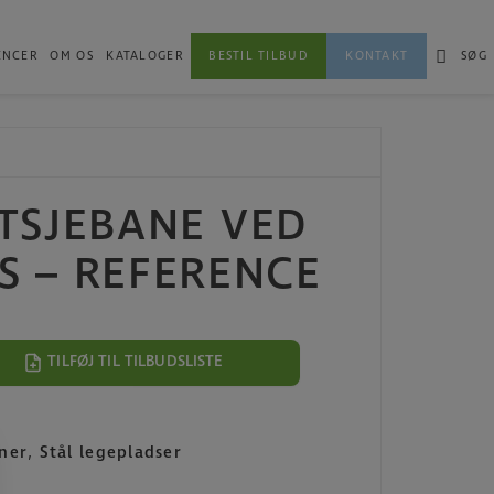
ENCER
OM OS
KATALOGER
BESTIL TILBUD
KONTAKT
SØG
TSJEBANE VED
S – REFERENCE
TILFØJ TIL TILBUDSLISTE
ner
,
Stål legepladser