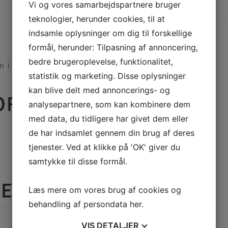
Vi og vores samarbejdspartnere bruger
Beskrivelse
Yderligere information
teknologier, herunder cookies, til at
indsamle oplysninger om dig til forskellige
formål, herunder: Tilpasning af annoncering,
bedre brugeroplevelse, funktionalitet,
n i Skovlunde.
statistik og marketing. Disse oplysninger
kan blive delt med annoncerings- og
FORMATION
analysepartnere, som kan kombinere dem
med data, du tidligere har givet dem eller
de har indsamlet gennem din brug af deres
tjenester. Ved at klikke på 'OK' giver du
samtykke til disse formål.
RER
Læs mere om vores brug af cookies og
behandling af persondata
her
.
KURVET RUTSJEBANE
VIS
DETALJER