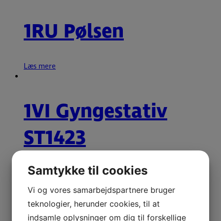
1RU Pølsen
Læs mere
1VI Gyngestativ
ST1423
Samtykke til cookies
Læs mere
Vi og vores samarbejdspartnere bruger
teknologier, herunder cookies, til at
1VI Gyngestativ
indsamle oplysninger om dig til forskellige