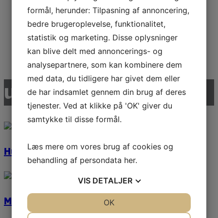
formål, herunder: Tilpasning af annoncering,
ST1421
bedre brugeroplevelse, funktionalitet,
statistik og marketing. Disse oplysninger
kan blive delt med annoncerings- og
Læs mere
analysepartnere, som kan kombinere dem
med data, du tidligere har givet dem eller
udvalgte referencer
de har indsamlet gennem din brug af deres
tjenester. Ved at klikke på 'OK' giver du
samtykke til disse formål.
Læs mere om vores brug af cookies og
Husum Skole
behandling af persondata
her
.
VIS
DETALJER
M.C. Holms Skole
JA
NEJ
OK
JA
NEJ
NØDVENDIGE
PRÆFERENCER