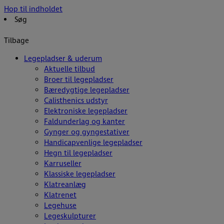
Hop til indholdet
Søg
Tilbage
Legepladser & uderum
Aktuelle tilbud
Broer til legepladser
Bæredygtige legepladser
Calisthenics udstyr
Elektroniske legepladser
Faldunderlag og kanter
Gynger og gyngestativer
Handicapvenlige legepladser
Hegn til legepladser
Karruseller
Klassiske legepladser
Klatreanlæg
Klatrenet
Legehuse
Legeskulpturer