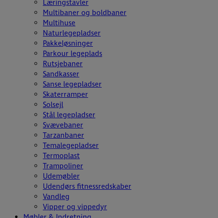
Læringstavler
Multibaner og boldbaner
Multihuse
Naturlegepladser
Pakkeløsninger
Parkour legeplads
Rutsjebaner
Sandkasser
Sanse legepladser
Skaterramper
Solsejl
Stål legepladser
Svævebaner
Tarzanbaner
Temalegepladser
Termoplast
Trampoliner
Udemøbler
Udendørs fitnessredskaber
Vandleg
Vipper og vippedyr
Møbler & Indretning