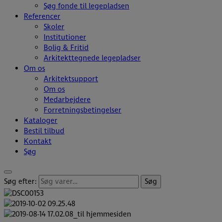
Søg fonde til legepladsen
Referencer
Skoler
Institutioner
Bolig & Fritid
Arkitekttegnede legepladser
Om os
Arkitektsupport
Om os
Medarbejdere
Forretningsbetingelser
Kataloger
Bestil tilbud
Kontakt
Søg
Søg efter:
Søg