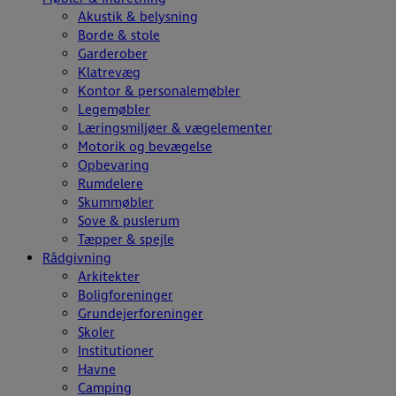
Akustik & belysning
Borde & stole
Garderober
Klatrevæg
Kontor & personalemøbler
Legemøbler
Læringsmiljøer & vægelementer
Motorik og bevægelse
Opbevaring
Rumdelere
Skummøbler
Sove & puslerum
Tæpper & spejle
Rådgivning
Arkitekter
Boligforeninger
Grundejerforeninger
Skoler
Institutioner
Havne
Camping